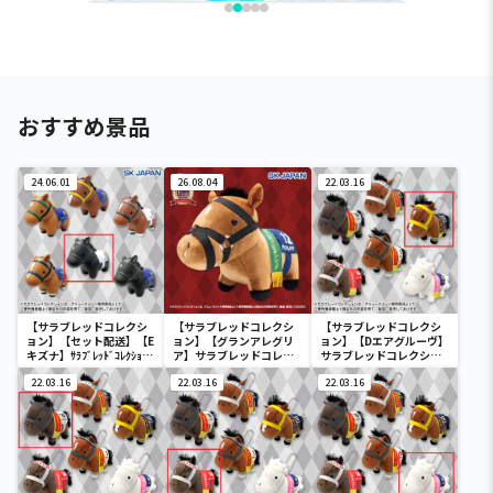
おすすめ景品
24.06.01
26.08.04
22.03.16
【サラブレッドコレクシ
【サラブレッドコレクシ
【サラブレッドコレクシ
ョン】【セット配送】【E
ョン】【グランアレグリ
ョン】【Dエアグルーヴ】
キズナ】ｻﾗﾌﾞﾚｯﾄﾞｺﾚｸｼｮﾝｿ
ア】サラブレッドコレク
サラブレッドコレクショ
ﾌﾋﾞﾏｽｺｯﾄ3
ション ふわふわBIG(グラ
ンマスコットBC3
22.03.16
ンアレグリア)
22.03.16
22.03.16