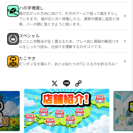
ハの字橋渡し
橋が広がった方向に向けて、片方のアームで狙って箱をずらし
ていきます。 箱が広い方へ移動したら、通常の橋渡し設定と同
様、バーの間に落とすように狙います。
スペシャル
台ごとに攻略法が全く異なるため、プレイ前に周囲の解説パネ
ルをしっかり読み、仕掛けを理解するのがコツです。
たこやき
ピンポン玉を掴んで、あとは当たりの穴に入るのを祈るのみ！
X
Line
Copy Link