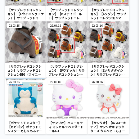
【サラブレッドコレクシ
【サラブレッドコレクシ
【サラブレッドコレクシ
ョン】【Cウイニングチケ
ョン】【Bステイゴール
ョン】【Aソダシ】サラブ
ット】サラブレッドコレ
ド】サラブレッドコレク
レッドコレクションマス
クションマスコットBC3
ションマスコットBC3
コットBC3
22.03.15
22.03.16
22.03.16
【サラブレッドコレクシ
【サラブレッドコレクシ
【サラブレッドコレクシ
ョン】サラブレッドコレ
ョン】【Fウオッカ】サラ
ョン】【Eナリタタイシ
クションBIG（ウイニン
ブレッドコレクションマ
ン】サラブレッドコレク
グチケット）
スコットBC3
ションマスコットBC3
26.08.06
26.08.06
26.08.06
【ポケットモンスター】
【サンリオ】ハローキテ
【サンリオ】【Aハローキ
【カビゴン】ポケットモ
ィ マジカルラベンダード
ティ】サンリオキャラク
ンスター めちゃもふぐっ
ールGJ
ターズ うるベビ・ちょい
と ほっこりいやされぬい
デカドール
ぐるみ～カビゴン～