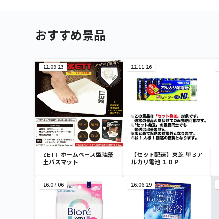
おすすめ景品
22.09.23
22.11.26
ZETT ホームベース型珪藻
【セット配送】東芝 単３ア
土バスマット
ルカリ電池 １０Ｐ
26.07.06
26.06.29