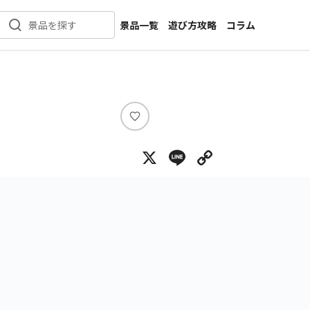
景品一覧
遊び方攻略
コラム
景品を探す
新着景品
インタビュー
カテゴリ一覧
ニュース
作品名一覧
店舗
メーカー一覧
開発
い
い
攻略
X
Line
Copy Lin
ね
プライズ
イベント
キャラ特集