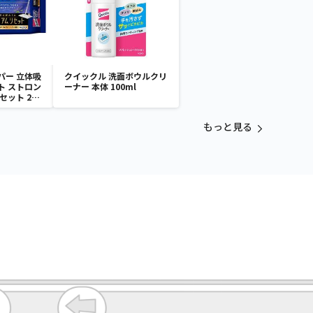
パー 立体吸
クイックル 洗面ボウルクリ
ト ストロン
ーナー 本体 100ml
セット 24
もっと見る