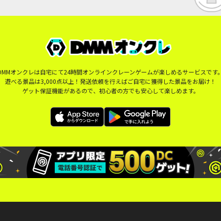
DMMオンクレは自宅にて24時間オンラインクレーンゲームが楽しめるサービスです
遊べる景品は3,000点以上！発送依頼を行えばご自宅に獲得した景品をお届け！
ゲット保証機能があるので、初心者の方でも安心して楽しめます。