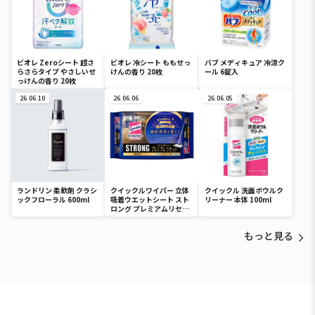
ビオレ Zeroシート 超さ
ビオレ 冷シート ももせっ
バブ メディキュア 冷涼ク
らさらタイプ やさしいせ
けんの香り 20枚
ール 6錠入
っけんの香り 20枚
26.06.10
26.06.06
26.06.05
ランドリン 柔軟剤 クラシ
クイックルワイパー 立体
クイックル 洗面ボウルク
ックフローラル 600ml
吸着ウエットシート スト
リーナー 本体 100ml
ロング プレミアムリセッ
ト 24枚入
もっと見る