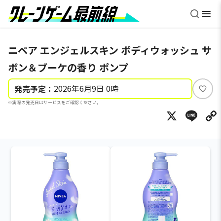
ニベア エンジェルスキン ボディウォッシュ サ
ボン＆ブーケの香り ポンプ
2026年6月9日 0時
発売予定：
い
※実際の発売日はサービスをご確認ください。
い
X
Li
ね