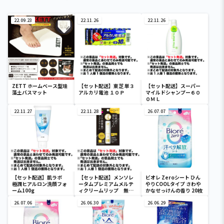
22.09.23
22.11.26
22.11.26
ZETT ホームベース型珪
【セット配送】東芝 単３
【セット配送】スーパー
藻土バスマット
アルカリ電池 １０Ｐ
マイルドシャンプー６０
０ＭＬ
22.11.27
22.11.28
26.07.07
【セット配送】肌ラボ
【セット配送】メンソレ
ビオレ Zeroシート ひん
極潤ヒアルロン洗顔フォ
ータムプレミアムメルテ
やりCOOLタイプ さわや
ーム100g
ィクリームリップ 無香
かなせっけんの香り 20枚
料
26.07.06
26.06.30
26.06.29