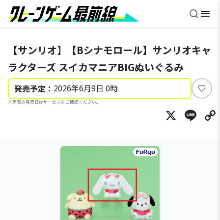
【サンリオ】【Bシナモロール】サンリオキャ
ラクターズ スイカマニアBIGぬいぐるみ
2026年6月9日 0時
発売予定：
い
※実際の発売日はサービスをご確認ください。
い
X
Li
ね