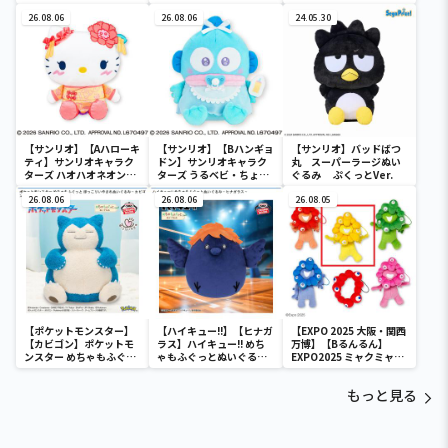
デカドール
ターズ おおきな
ール
26.08.06
SOFVIMATES～マイメロ
26.08.06
24.05.30
ディ マーメイドver. ～
【サンリオ】【Aハローキ
【サンリオ】【Bハンギョ
【サンリオ】バッドばつ
ティ】サンリオキャラク
ドン】サンリオキャラク
丸 スーパーラージぬい
ターズ ハオハオネオンタ
ターズ うるベビ・ちょい
ぐるみ ぷくっとVer.
ウンドールBIGタイプ1
デカドール
26.08.06
26.08.06
26.08.05
【ポケットモンスター】
【ハイキュー!!】【ヒナガ
【EXPO 2025 大阪・関西
【カビゴン】ポケットモ
ラス】ハイキュー!! めち
万博】【Bるんるん】
ンスター めちゃもふぐっ
ゃもふぐっとぬいぐるみ
EXPO2025 ミャクミャク
と ほっこりいやされぬい
～ヒナガラス～
カラフルゴム紐付きぬい
ぐるみ～カビゴン～
ぐるみ
もっと見る