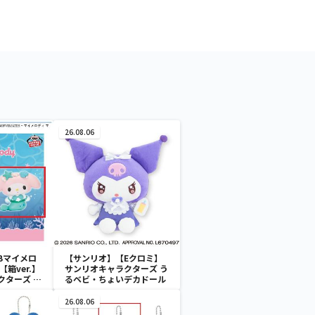
26.08.06
Bマイメロ
【サンリオ】【Eクロミ】
箱ver.】
サンリオキャラクターズ う
クターズ お
るベビ・ちょいデカドール
ATES～マ
イドver.
26.08.06