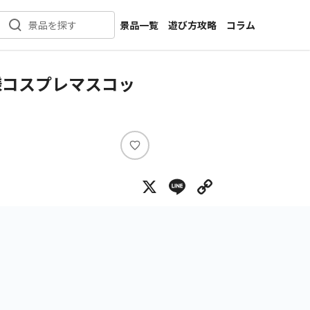
景品一覧
遊び方攻略
コラム
景品を探す
新着景品
インタビュー
カテゴリ一覧
ニュース
様コスプレマスコッ
作品名一覧
店舗
メーカー一覧
開発
攻略
い
プライズ
い
X
Line
Copy Lin
ね
イベント
キャラ特集