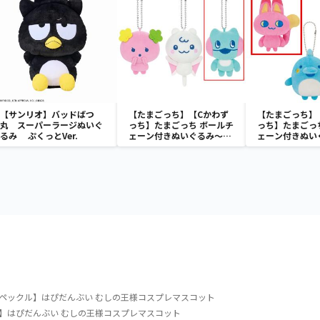
【サンリオ】バッドばつ
【たまごっち】【Cかわず
【たまごっち】
丸 スーパーラージぬいぐ
っち】たまごっち ボールチ
っち】たまごっ
るみ ぷくっとVer.
ェーン付きぬいぐるみ～
ェーン付きぬい
Tamagotchi Paradise～
Tamagotchi P
vol.3
vol.2-R
ペックル】はぴだんぶい むしの王様コスプレマスコット
】はぴだんぶい むしの王様コスプレマスコット