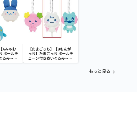
【Aみゃお
【たまごっち】【Bもんが
ち ボールチ
っち】たまごっち ボールチ
ぐるみ～
ェーン付きぬいぐるみ～
aradise～
Tamagotchi Paradise～
vol.3
もっと見る