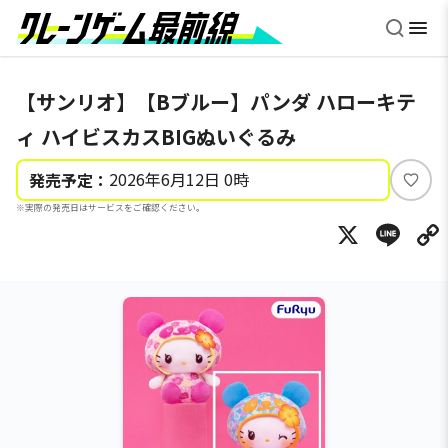
【サンリオ】【Bブルー】パンダ ハローキテ
ィ ハイビスカスBIGぬいぐるみ
2026年6月12日 0時
発売予定：
い
※実際の発売日はサービスをご確認ください。
い
X
Li
ね