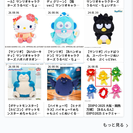
ール】サンリオキャラク
ディ グリーン】【箱
サンリオキャラクターズ
ターズ うるベビ・ちょい
ver.】サンリオキャラク
うるベビ・ちょいデカド
デカドール
ターズ おおきな
ール
26.08.06
SOFVIMATES～マイメロ
26.08.06
24.05.30
ディ マーメイドver. ～
【サンリオ】【Aハローキ
【サンリオ】【Bハンギョ
【サンリオ】バッドばつ
ティ】サンリオキャラク
ドン】サンリオキャラク
丸 スーパーラージぬい
ターズ ハオハオネオンタ
ターズ うるベビ・ちょい
ぐるみ ぷくっとVer.
ウンドールBIGタイプ1
デカドール
26.08.06
26.08.06
26.08.05
【ポケットモンスター】
【ハイキュー!!】【ヒナガ
【EXPO 2025 大阪・関西
【カビゴン】ポケットモ
ラス】ハイキュー!! めち
万博】【Bるんるん】
ンスター めちゃもふぐっ
ゃもふぐっとぬいぐるみ
EXPO2025 ミャクミャク
と ほっこりいやされぬい
～ヒナガラス～
カラフルゴム紐付きぬい
ぐるみ～カビゴン～
ぐるみ
もっと見る