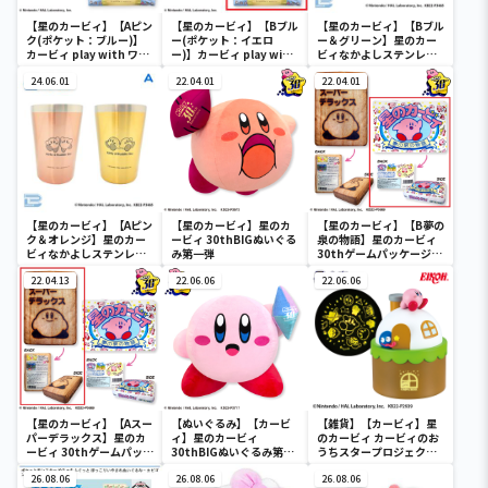
【星のカービィ】【Aピン
【星のカービィ】【Bブル
【星のカービィ】【Bブル
ク(ポケット：ブルー)】
ー(ポケット：イエロ
ー＆グリーン】星のカー
カービィ play with ワド
ー)】カービィ play with
ビィなかよしステンレス
ルディ ボストンバッグ
ワドルディ ボストンバッ
ペアタンブラー
24.06.01
グ
22.04.01
22.04.01
【星のカービィ】【Aピン
【星のカービィ】星のカ
【星のカービィ】【B夢の
ク＆オレンジ】星のカー
ービィ 30thBIGぬいぐる
泉の物語】星のカービィ
ビィなかよしステンレス
み第一弾
30thゲームパッケージク
ペアタンブラー
ッション
22.04.13
22.06.06
22.06.06
【星のカービィ】【Aスー
【ぬいぐるみ】【カービ
【雑貨】【カービィ】星
パーデラックス】星のカ
ィ】星のカービィ
のカービィ カービィのお
ービィ 30thゲームパッケ
30thBIGぬいぐるみ第二
うちスタープロジェクタ
ージクッション
弾
ー
26.08.06
26.08.06
26.08.06