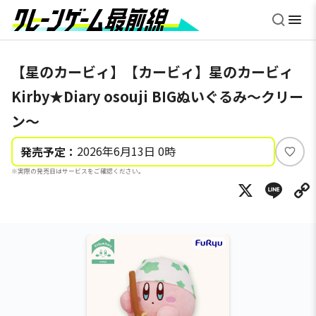
【星のカービィ】【カービィ】星のカービィ
Kirby★Diary osouji BIGぬいぐるみ～クリー
ン～
2026年6月13日 0時
発売予定：
い
※実際の発売日はサービスをご確認ください。
い
X
Li
ね