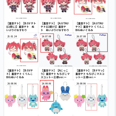
【重音テト】【B:SV テト
【重音テト】【A:UTAU
【重音テト】【A:UTAU
(口閉じ)】重音テト ぬ
テト(口開け)】重音テ
テト】重音テト くてんこ
いぷりけおすわり
ト ぬいぷりけおすわり
BIGぬいぐるみ
25.01.24
26.07.08
26.07.08
【重音テト】【B:SVテ
【重音テト】【Aにっこ
【重音テト】【Bドヤッ】
ト】重音テト くてんこ
り】重音テト もちぴこマ
重音テト もちぴこマスコ
BIGぬいぐるみ
スコットー王様ver.ー
ットー王様ver.ー
26.08.06
26.08.06
26.08.06