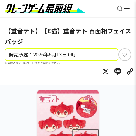
【重音テト】【E猫】重音テト 百面相フェイス
バッジ
2026年6月13日 0時
発売予定：
い
※実際の発売日はサービスをご確認ください。
い
X
Li
ね