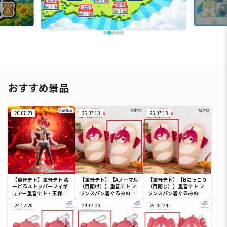
おすすめ景品
26.07.23
26.07.18
26.07.18
【重音テト】重音テト ぬ
【重音テト】【Aノーマル
【重音テト】【Bにっこり
ーどるストッパーフィギ
（目開け）】重音テト フ
（目閉じ）】重音テト フ
ュアー重音テト・王様
ランスパン着ぐるみぬい
ランスパン着ぐるみぬい
ver.ー
ぐるみ
ぐるみ
24.12.20
24.12.20
25.01.24