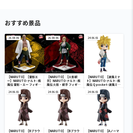
おすすめ景品
26.08.06
26.08.06
24.06.01
【NARUTO】【雷影エ
【NARUTO】【火影綱
【NARUTO】【波風ミナ
ー】NARUTO-ナルト- 疾
手】NARUTO-ナルト- 疾
ト】NARUTO-ナルト- 疾
風伝 雷影・エー フィギュ
風伝 火影・綱手 フィギュ
風伝 Q posket-波風ミナ
ア～五影集結…!!～
ア～五影集結…!!～
ト-
24.06.01
24.06.01
24.06.01
【NARUTO】【Bブラウ
【NARUTO】【Bブラウ
【NARUTO】【Aノーマ