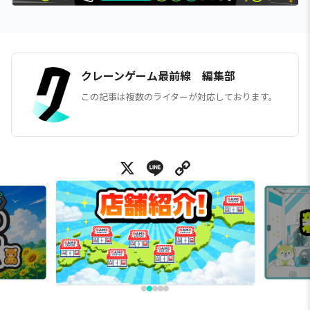
クレーンゲーム最前線 編集部
この記事は複数のライターが対応しております。
X
Line
Copy Link