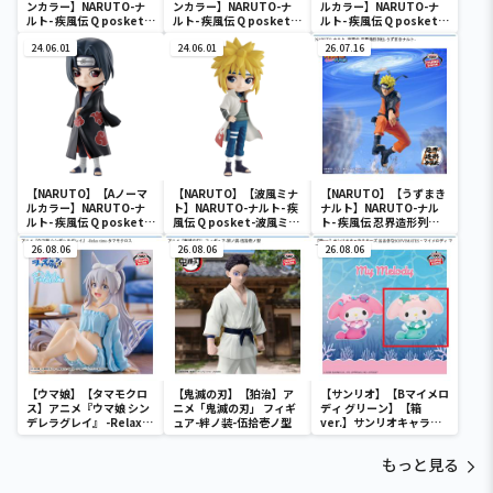
ンカラー】NARUTO-ナ
ンカラー】NARUTO-ナ
ルカラー】NARUTO-ナ
ルト- 疾風伝 Q posket-
ルト- 疾風伝 Q posket-
ルト- 疾風伝 Q posket-
うちはイタチ-
うちはイタチ-
うちはイタチ-
24.06.01
24.06.01
26.07.16
【NARUTO】【Aノーマ
【NARUTO】【波風ミナ
【NARUTO】【うずまき
ルカラー】NARUTO-ナ
ト】NARUTO-ナルト- 疾
ナルト】NARUTO-ナル
ルト- 疾風伝 Q posket-
風伝 Q posket-波風ミナ
ト- 疾風伝 忍界造形列伝-
うちはイタチ-
ト-
うずまきナルト-
26.08.06
26.08.06
26.08.06
【ウマ娘】【タマモクロ
【鬼滅の刃】【狛治】ア
【サンリオ】【Bマイメロ
ス】アニメ『ウマ娘 シン
ニメ「鬼滅の刃」 フィギ
ディ グリーン】【箱
デレラグレイ』 -Relax
ュア-絆ノ装-伍拾壱ノ型
ver.】サンリオキャラク
time-タマモクロス
ターズ おおきな
SOFVIMATES～マイメロ
もっと見る
ディ マーメイドver. ～