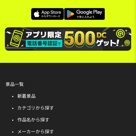
景品一覧
新着景品
カテゴリから探す
作品名から探す
メーカーから探す