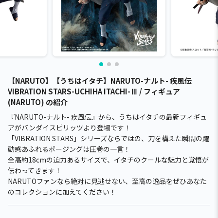
【NARUTO】【うちはイタチ】NARUTO-ナルト- 疾風伝
VIBRATION STARS-UCHIHA ITACHI-Ⅲ / フィギュア
(NARUTO) の紹介
『NARUTO-ナルト- 疾風伝』から、うちはイタチの最新フィギュ
アがバンダイスピリッツより登場です！
「VIBRATION STARS」シリーズならではの、刀を構えた瞬間の躍
動感あふれるポージングは圧巻の一言！
全高約18cmの迫力あるサイズで、イタチのクールな魅力と覚悟が
伝わってきます！
NARUTOファンなら絶対に見逃せない、至高の逸品をぜひあなた
のコレクションに加えてください！