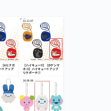
22.12.07
】【Aヒナガ
【ハイキュー!!】【Dケンマ
!! アップ
ネコ】ハイキュー!! アップ
リケポーチ①
26.08.06