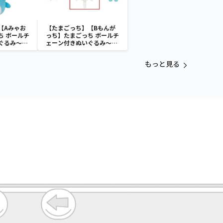
【Aみゃお
【たまごっち】【Bもんが
ち ボールチ
っち】たまごっち ボールチ
ぐるみ～
ェーン付きぬいぐるみ～
aradise～
Tamagotchi Paradise～
vol.3
もっと見る