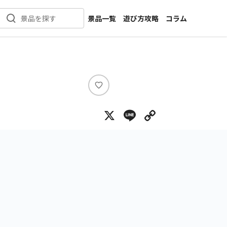
景品一覧
遊び方攻略
コラム
景品を探す
新着景品
インタビュー
カテゴリ一覧
ニュース
作品名一覧
店舗
メーカー一覧
開発
い
い
攻略
X
Line
Copy Lin
ね
プライズ
イベント
キャラ特集