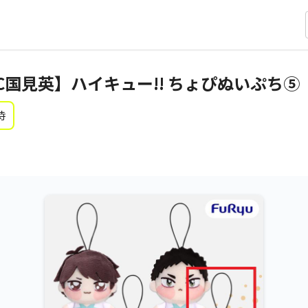
C国見英】ハイキュー!! ちょぴぬいぷち⑤
時