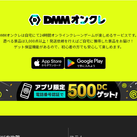
DMMオンクレは自宅にて24時間オンラインクレーンゲームが楽しめるサービスです
遊べる景品は3,000点以上！発送依頼を行えばご自宅に獲得した景品をお届け！
ゲット保証機能があるので、初心者の方でも安心して楽しめます。