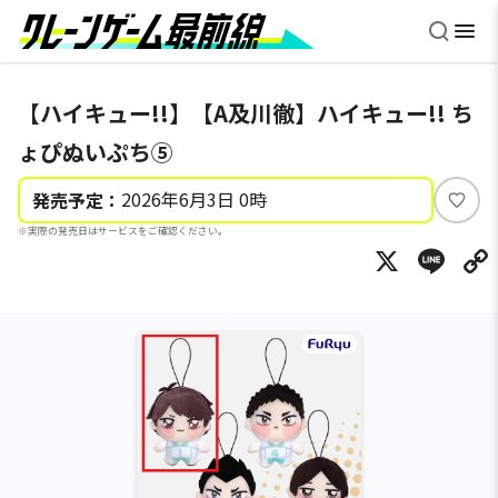
【ハイキュー!!】【A及川徹】ハイキュー!! ち
ょぴぬいぷち⑤
2026年6月3日 0時
発売予定：
い
※実際の発売日はサービスをご確認ください。
い
X
Li
ね