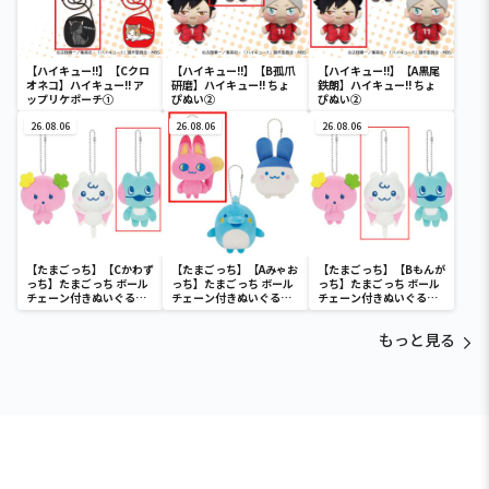
【ハイキュー!!】【Cクロ
【ハイキュー!!】【B孤爪
【ハイキュー!!】【A黒尾
オネコ】ハイキュー!! ア
研磨】ハイキュー!! ちょ
鉄朗】ハイキュー!! ちょ
ップリケポーチ①
ぴぬい②
ぴぬい②
26.08.06
26.08.06
26.08.06
【たまごっち】【Cかわず
【たまごっち】【Aみゃお
【たまごっち】【Bもんが
っち】たまごっち ボール
っち】たまごっち ボール
っち】たまごっち ボール
チェーン付きぬいぐるみ
チェーン付きぬいぐるみ
チェーン付きぬいぐるみ
～Tamagotchi
～Tamagotchi
～Tamagotchi
Paradise～vol.3
Paradise～vol.2-R
Paradise～vol.3
もっと見る