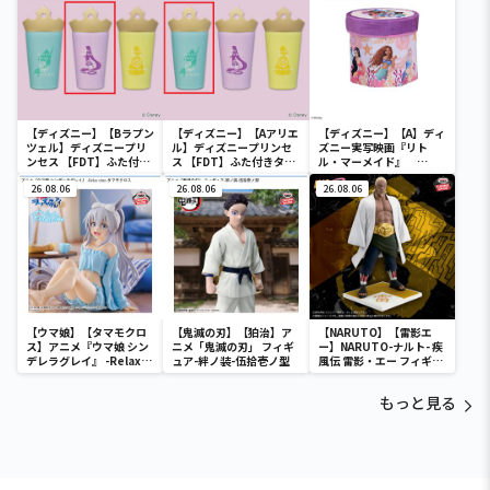
【ディズニー】【Bラプン
【ディズニー】【Aアリエ
【ディズニー】【A】ディ
ツェル】ディズニープリ
ル】ディズニープリンセ
ズニー実写映画『リト
ンセス 【FDT】ふた付き
ス 【FDT】ふた付きタン
ル・マーメイド』
タンブラー
ブラー
[PtZ]折り畳みボックス
26.08.06
26.08.06
チェアー
26.08.06
【ウマ娘】【タマモクロ
【鬼滅の刃】【狛治】ア
【NARUTO】【雷影エ
ス】アニメ『ウマ娘 シン
ニメ「鬼滅の刃」 フィギ
ー】NARUTO-ナルト- 疾
デレラグレイ』 -Relax
ュア-絆ノ装-伍拾壱ノ型
風伝 雷影・エー フィギュ
time-タマモクロス
ア～五影集結…!!～
もっと見る