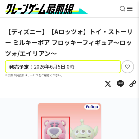
【ディズニー】【Aロッツォ】トイ・ストーリ
ー ミルキーボア フロッキーフィギュア～ロッ
ツォ/エイリアン～
2026年6月5日 0時
発売予定：
い
※実際の発売日はサービスをご確認ください。
い
X
Li
ね