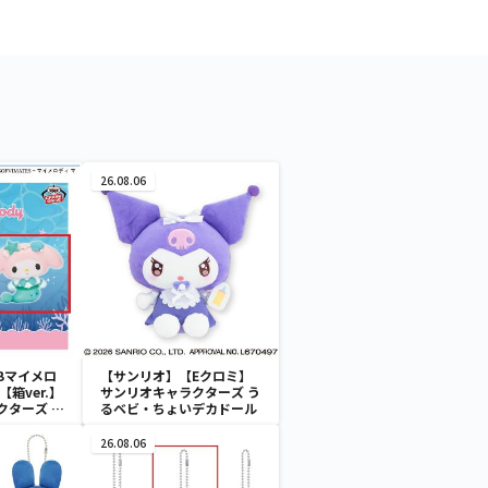
26.08.06
Bマイメロ
【サンリオ】【Eクロミ】
箱ver.】
サンリオキャラクターズ う
クターズ お
るベビ・ちょいデカドール
ATES～マ
イドver.
26.08.06