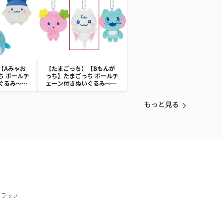
【Aみゃお
【たまごっち】【Bもんが
ち ボールチ
っち】たまごっち ボールチ
ぐるみ～
ェーン付きぬいぐるみ～
aradise～
Tamagotchi Paradise～
vol.3
もっと見る
トラップ