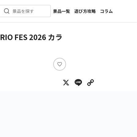
景品一覧
遊び方攻略
コラム
景品を探す
新着景品
インタビュー
カテゴリ一覧
ニュース
FES 2026 カラ
作品名一覧
店舗
メーカー一覧
開発
攻略
い
プライズ
い
X
Line
Copy Lin
ね
イベント
キャラ特集