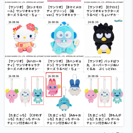
【サンリオ】【Dシナモロ
【サンリオ】【Bマイメロ
【サンリオ】【Eクロミ】
ール】サンリオキャラク
ディ グリーン】【箱
サンリオキャラクターズ
ターズ うるベビ・ちょい
ver.】サンリオキャラク
うるベビ・ちょいデカド
デカドール
ターズ おおきな
ール
26.08.06
SOFVIMATES～マイメロ
26.08.06
24.05.30
ディ マーメイドver. ～
【サンリオ】【Aハローキ
【サンリオ】【Bハンギョ
【サンリオ】バッドばつ
ティ】サンリオキャラク
ドン】サンリオキャラク
丸 スーパーラージぬい
ターズ ハオハオネオンタ
ターズ うるベビ・ちょい
ぐるみ ぷくっとVer.
ウンドールBIGタイプ1
デカドール
26.08.06
26.08.06
26.08.06
【たまごっち】【Cかわず
【たまごっち】【Aみゃお
【たまごっち】【Bもんが
っち】たまごっち ボール
っち】たまごっち ボール
っち】たまごっち ボール
チェーン付きぬいぐるみ
チェーン付きぬいぐるみ
チェーン付きぬいぐるみ
～Tamagotchi
～Tamagotchi
～Tamagotchi
Paradise～vol.3
Paradise～vol.2-R
Paradise～vol.3