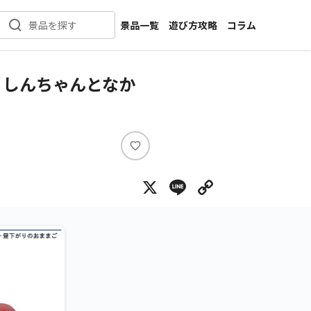
景品一覧
遊び方攻略
コラム
景品を探す
新着景品
インタビュー
カテゴリ一覧
ニュース
 しんちゃんとなか
作品名一覧
店舗
メーカー一覧
開発
攻略
い
プライズ
い
X
Line
Copy Lin
ね
イベント
キャラ特集