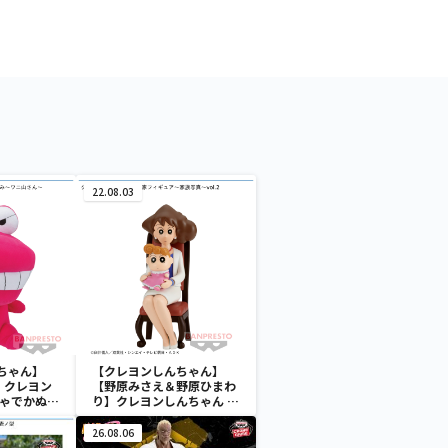
22.08.03
ちゃん】
【クレヨンしんちゃん】
】クレヨン
【野原みさえ＆野原ひまわ
ちゃでかぬい
り】クレヨンしんちゃん 野
さん～
原家フィギュア～家族写真
～vol.2
26.08.06