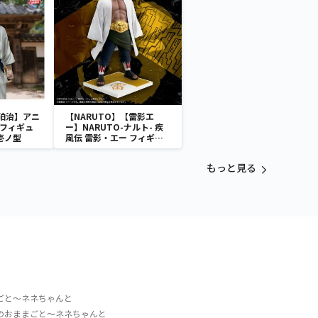
狛治】アニ
【NARUTO】【雷影エ
 フィギュ
ー】NARUTO-ナルト- 疾
壱ノ型
風伝 雷影・エー フィギュ
ア～五影集結…!!～
もっと見る
ごと～ネネちゃんと
のおままごと～ネネちゃんと