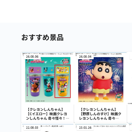
おすすめ景品
26.08.06
26.08.04
【クレヨンしんちゃん】
【クレヨンしんちゃん】
【Cイエロー】映画クレヨ
【野原しんのすけ】映画ク
ンしんちゃん 奇々怪々！オ
レヨンしんちゃん 奇々
ラの妖怪バケ～ション フル
怪々！オラの妖怪バケ～シ
カラータンブラー
ョン おおきな
22.08.03
23.01.26
SOFVIMATES～野原しん