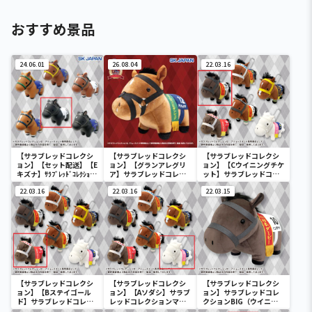
おすすめ景品
24.06.01
26.08.04
22.03.16
【サラブレッドコレクシ
【サラブレッドコレクシ
【サラブレッドコレクシ
ョン】【セット配送】【E
ョン】【グランアレグリ
ョン】【Cウイニングチケ
キズナ】ｻﾗﾌﾞﾚｯﾄﾞｺﾚｸｼｮﾝｿ
ア】サラブレッドコレク
ット】サラブレッドコレ
ﾌﾋﾞﾏｽｺｯﾄ3
ション ふわふわBIG(グラ
クションマスコットBC3
22.03.16
ンアレグリア)
22.03.16
22.03.15
【サラブレッドコレクシ
【サラブレッドコレクシ
【サラブレッドコレクシ
ョン】【Bステイゴール
ョン】【Aソダシ】サラブ
ョン】サラブレッドコレ
ド】サラブレッドコレク
レッドコレクションマス
クションBIG（ウイニン
ションマスコットBC3
コットBC3
グチケット）