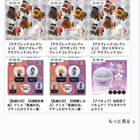
22.03.16
22.03.16
22.03.16
【サラブレッドコレクシ
【サラブレッドコレクシ
【サラブレッドコレクシ
ョン】【Dエアグルーヴ】
ョン】【Fウオッカ】サラ
ョン】【Eナリタタイシ
サラブレッドコレクショ
ブレッドコレクションマ
ン】サラブレッドコレク
ンマスコットBC3
スコットBC3
ションマスコットBC3
26.08.06
26.08.06
26.08.06
【鬼滅の刃】【A煉獄杏寿
【鬼滅の刃】【B胡蝶しの
【プリキュア】名探偵プ
郎】アニメ「鬼滅の刃」
ぶ】アニメ「鬼滅の刃」
リキュア！ プラネタリウ
プチっと灯りマス～煉獄
プチっと灯りマス～煉獄
ムライト
杏寿郎・胡蝶しのぶ～
杏寿郎・胡蝶しのぶ～
もっと見る