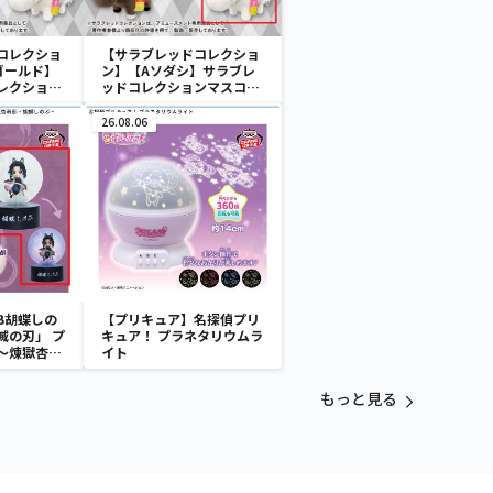
コレクショ
【サラブレッドコレクショ
ゴールド】
ン】【Aソダシ】サラブレ
レクション
ッドコレクションマスコッ
トBC3
26.08.06
B胡蝶しの
【プリキュア】名探偵プリ
滅の刃」 プ
キュア！ プラネタリウムラ
～煉獄杏寿
イト
～
もっと見る