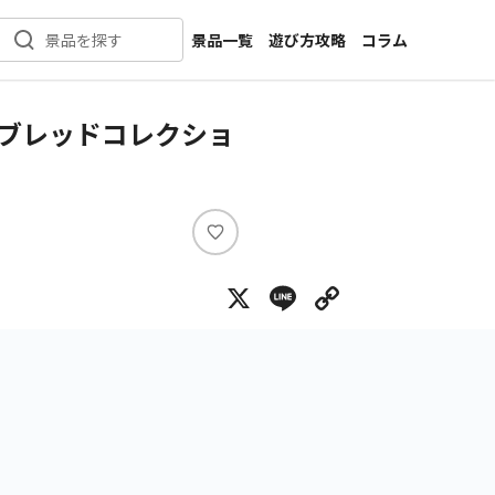
景品一覧
遊び方攻略
コラム
景品を探す
新着景品
インタビュー
カテゴリ一覧
ニュース
ブレッドコレクショ
作品名一覧
店舗
メーカー一覧
開発
攻略
い
プライズ
い
X
Line
Copy Lin
ね
イベント
キャラ特集