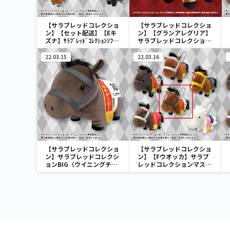
【サラブレッドコレクショ
【サラブレッドコレクショ
ン】【セット配送】【Eキ
ン】【グランアレグリア】
ズナ】ｻﾗﾌﾞﾚｯﾄﾞｺﾚｸｼｮﾝｿﾌﾋﾞ
サラブレッドコレクション
ﾏｽｺｯﾄ3
ふわふわBIG(グランアレグ
リア)
22.03.15
22.03.16
【サラブレッドコレクショ
【サラブレッドコレクショ
ン】サラブレッドコレクシ
ン】【Fウオッカ】サラブ
ョンBIG（ウイニングチケ
レッドコレクションマスコ
ット）
ットBC3