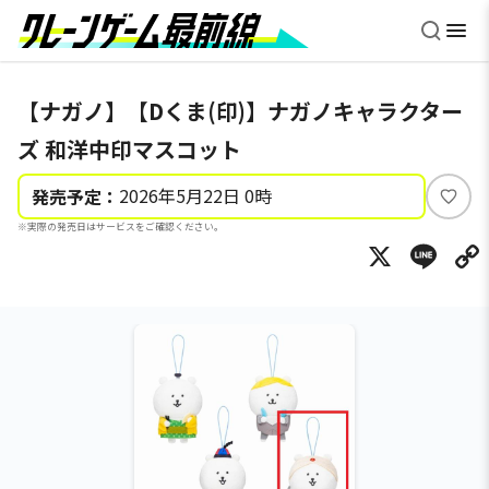
【ナガノ】【Dくま(印)】ナガノキャラクター
ズ 和洋中印マスコット
2026年5月22日 0時
発売予定：
い
※実際の発売日はサービスをご確認ください。
い
X
Li
ね