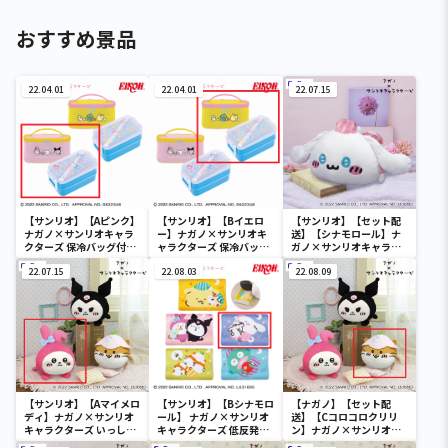
おすすめ景品
22.04.01
22.04.01
22.07.15
【サンリオ】【Aピンク】
【サンリオ】【Bイエロ
【サンリオ】【セット配
ナガノ×サンリオキャラ
ー】ナガノ×サンリオキ
送】【シナモロール】ナ
クターズ 保冷バッグ付き
ャラクターズ 保冷バッグ
ガノ×サンリオキャラク
ランチボックス
付きランチボックス
ターズ いっしょにねんね
22.07.15
22.08.03
BIGぬいぐるみ～シナモ
22.08.09
ロール～
【サンリオ】【Aマイメロ
【サンリオ】【Bシナモロ
【ナガノ】【セット配
ディ】ナガノ×サンリオ
ール】 ナガノ×サンリオ
送】【Cコロコロクリリ
キャラクターズ いっしょ
キャラクターズ 低反発ま
ン】ナガノ×サンリオキ
にねんねぬいぐるみ①
くら
ャラクターズ いっしょに