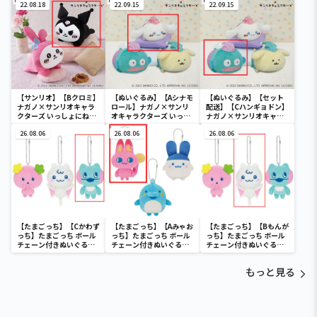
22.08.18
22.09.15
ねんねぬいぐるみ①
22.09.15
【サンリオ】【Bクロミ】
【ぬいぐるみ】【Aシナモ
【ぬいぐるみ】【セット
ナガノ×サンリオキャラ
ロール】ナガノ×サンリ
配送】【Cハンギョドン】
クターズ いっしょにねん
オキャラクターズ いっし
ナガノ×サンリオキャラ
ねBIGぬいぐるみ～マイ
ょにねんねぬいぐるみ
クターズ いっしょにねん
メロディとクロミ～
26.08.06
26.08.06
ねぬいぐるみ②
26.08.06
【たまごっち】【Cかわず
【たまごっち】【Aみゃお
【たまごっち】【Bもんが
っち】たまごっち ボール
っち】たまごっち ボール
っち】たまごっち ボール
チェーン付きぬいぐるみ
チェーン付きぬいぐるみ
チェーン付きぬいぐるみ
～Tamagotchi
～Tamagotchi
～Tamagotchi
Paradise～vol.3
Paradise～vol.2-R
Paradise～vol.3
もっと見る