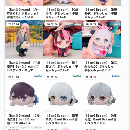
【BanG Dream】【A仲
【BanG Dream】【C峰
【BanG Dream】【D藤
町あられ】ぷちっしゅ！
月律】ぷちっしゅ！ 夢限
都子】ぷちっしゅ！ 夢限
夢限大みゅーたいぷ
大みゅーたいぷ
大みゅーたいぷ
26.07.24
26.07.24
26.07.24
【BanG Dream】【千早
【BanG Dream】【E千
【BanG Dream】【B宮
愛音】BanG Dream! プ
石ユノ】ぷちっしゅ！ 夢
永ののか】ぷちっしゅ！
レミアムフィギュア
限大みゅーたいぷ
夢限大みゅーたいぷ
MyGO!!!!! 千早愛音 制服
ver.
25.01.24
25.01.24
25.01.24
【BanG Dream】【C椎
【BanG Dream】【B要
【BanG Dream】【A高
名立希】BanG Dream!
楽奈】BanG Dream! 寝
松燈】BanG Dream! 寝
寝そべり ぬいぐる
そべり ぬいぐる
そべり ぬいぐる
み“MyGO!!!!!”Vol.2（EX
み“MyGO!!!!!”Vol.1（EX
み“MyGO!!!!!”Vol.1（EX