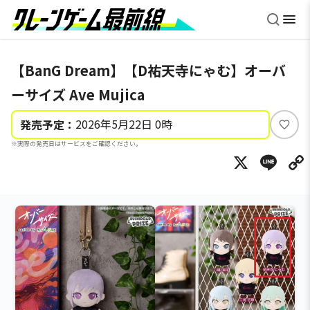
【BanG Dream】【D祐天寺にゃむ】オーバ
ーサイズ Ave Mujica
2026年5月22日 0時
発売予定：
い
※実際の発売日はサービスをご確認ください。
い
X
Li
ね