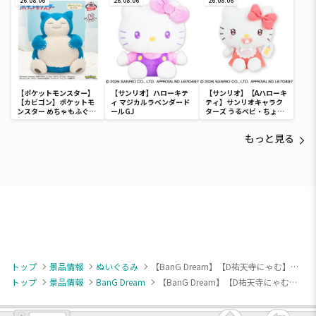
）
26.08.06
）
26.08.06
）
26.08.06
【ポケットモンスター】
【サンリオ】ハローキテ
【サンリオ】【Aハローキ
【カビゴン】ポケットモ
ィ マジカルラベンダード
ティ】サンリオキャラク
ンスター めちゃもふぐっ
ールGJ
ターズ うるベビ・ちょい
と ほっこりいやされぬい
デカドール
ぐるみ～カビゴン～
もっと見る
トップ
景品情報
ぬいぐるみ
【BanG Dream】【D祐天寺にゃむ】オーバーサイズ Ave Mujica
トップ
景品情報
BanG Dream
【BanG Dream】【D祐天寺にゃむ】オーバーサイズ Ave Mujica