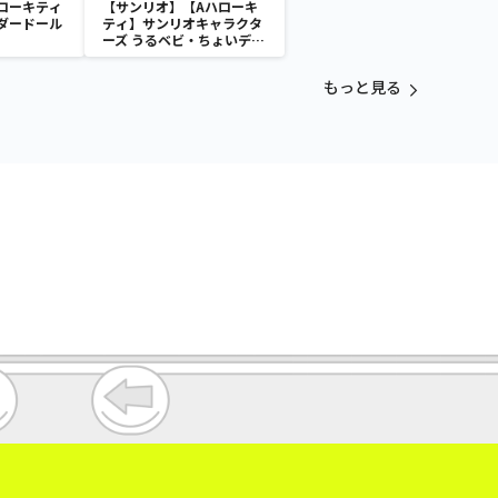
ローキティ
【サンリオ】【Aハローキ
ダードール
ティ】サンリオキャラクタ
ーズ うるベビ・ちょいデカ
ドール
もっと見る