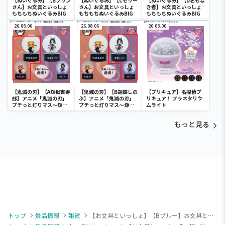
【ぬいぐるみ】【Bプリン
【ぬいぐるみ】【Cゼリー
【ぬいぐるみ】【D名もな
さん】お文具といっしょ
さん】お文具といっしょ
き者】お文具といっしょ
もちもちぬいぐるみBIG
もちもちぬいぐるみBIG
もちもちぬいぐるみBIG
26.08.06
26.08.06
26.08.06
【鬼滅の刃】【A煉獄杏寿
【鬼滅の刃】【B胡蝶しの
【プリキュア】名探偵プ
郎】アニメ「鬼滅の刃」
ぶ】アニメ「鬼滅の刃」
リキュア！ プラネタリウ
プチっと灯りマス～煉獄
プチっと灯りマス～煉獄
ムライト
杏寿郎・胡蝶しのぶ～
杏寿郎・胡蝶しのぶ～
もっと見る
トップ
景品情報
雑貨
【お文具といっしょ】【Bブルー】お文具といっしょ マルチスクエアファン