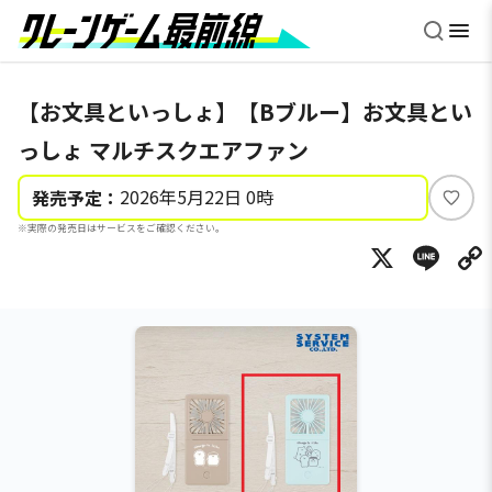
【お文具といっしょ】【Bブルー】お文具とい
っしょ マルチスクエアファン
2026年5月22日 0時
発売予定：
い
※実際の発売日はサービスをご確認ください。
い
X
Li
ね