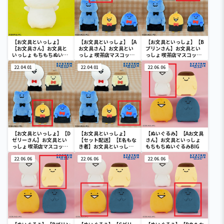
【お文具といっしょ】
【お文具といっしょ】【A
【お文具といっしょ】【B
【お文具さん】お文具と
お文具さん】お文具とい
プリンさん】お文具とい
いっしょ もちもちぬいぐ
っしょ 喫茶店マスコット
っしょ 喫茶店マスコット
るみXL プレミアム
キーチェーン
キーチェーン
22.04.01
22.04.01
22.06.06
【お文具といっしょ】【D
【お文具といっしょ】
【ぬいぐるみ】【Aお文具
ゼリーさん】お文具とい
【セット配送】【E名もな
さん】お文具といっしょ
っしょ 喫茶店マスコット
き者】お文具といっしょ
もちもちぬいぐるみBIG
キーチェーン
喫茶店マスコットキーチ
22.06.06
ェーン
22.06.06
22.06.06