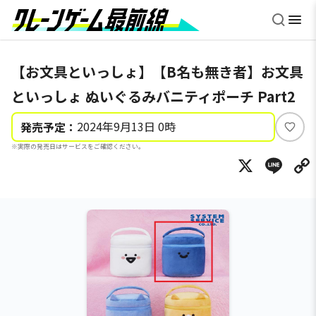
【お文具といっしょ】【B名も無き者】お文具
といっしょ ぬいぐるみバニティポーチ Part2
2024年9月13日 0時
発売予定：
い
※実際の発売日はサービスをご確認ください。
い
X
Li
ね