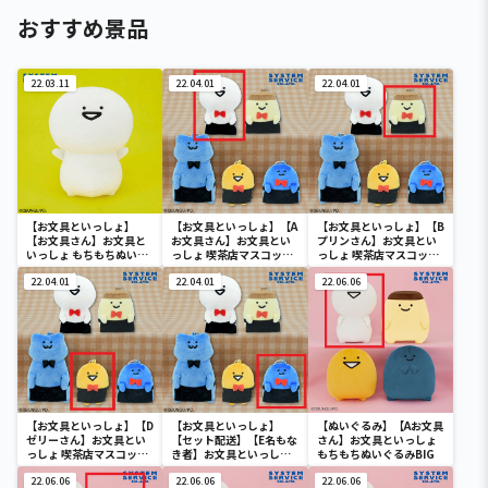
おすすめ景品
22.03.11
22.04.01
22.04.01
【お文具といっしょ】
【お文具といっしょ】【A
【お文具といっしょ】【B
【お文具さん】お文具と
お文具さん】お文具とい
プリンさん】お文具とい
いっしょ もちもちぬいぐ
っしょ 喫茶店マスコット
っしょ 喫茶店マスコット
るみXL プレミアム
キーチェーン
キーチェーン
22.04.01
22.04.01
22.06.06
【お文具といっしょ】【D
【お文具といっしょ】
【ぬいぐるみ】【Aお文具
ゼリーさん】お文具とい
【セット配送】【E名もな
さん】お文具といっしょ
っしょ 喫茶店マスコット
き者】お文具といっしょ
もちもちぬいぐるみBIG
キーチェーン
喫茶店マスコットキーチ
22.06.06
ェーン
22.06.06
22.06.06