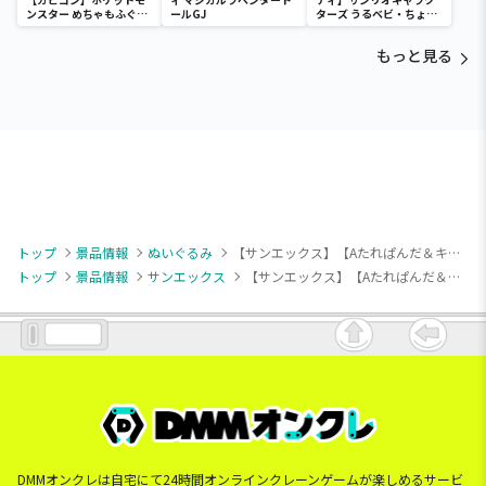
ンスター めちゃもふぐっ
ールGJ
ターズ うるベビ・ちょい
と ほっこりいやされぬい
デカドール
ぐるみ～カビゴン～
もっと見る
トップ
景品情報
ぬいぐるみ
【サンエックス】【Aたれぱんだ＆キイロイトリ】サンエックスユニバース なかよしぬいぐるみBIG
トップ
景品情報
サンエックス
【サンエックス】【Aたれぱんだ＆キイロイトリ】サンエックスユニバース なかよしぬいぐるみBIG
DMMオンクレは自宅にて24時間オンラインクレーンゲームが楽しめるサービ