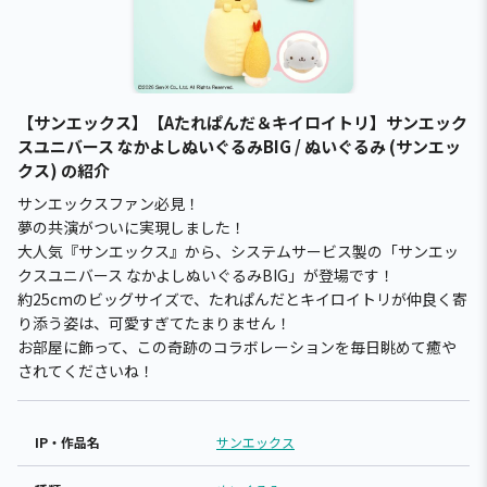
【サンエックス】【Aたれぱんだ＆キイロイトリ】サンエック
スユニバース なかよしぬいぐるみBIG / ぬいぐるみ (サンエッ
クス) の紹介
サンエックスファン必見！
夢の共演がついに実現しました！
大人気『サンエックス』から、システムサービス製の「サンエッ
クスユニバース なかよしぬいぐるみBIG」が登場です！
約25cmのビッグサイズで、たれぱんだとキイロイトリが仲良く寄
り添う姿は、可愛すぎてたまりません！
お部屋に飾って、この奇跡のコラボレーションを毎日眺めて癒や
されてくださいね！
IP・作品名
サンエックス