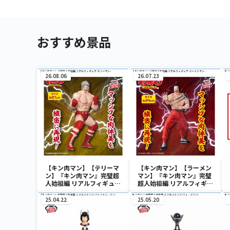
おすすめ景品
26.08.06
26.07.23
【キン肉マン】【テリーマ
【キン肉マン】【ラーメン
ン】『キン肉マン』完璧超
マン】『キン肉マン』完璧
人始祖編 リアルフィギュ
超人始祖編 リアルフィギュ
ア-テリーマン-
ア-ラーメンマン-
25.04.22
25.05.20