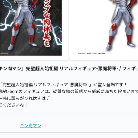
肉マン』完璧超人始祖編 リアルフィギュア-悪魔将軍- / フィギュ
完璧超人始祖編 リアルフィギュア-悪魔将軍-」が堂々登場です！
高約26cmのフィギュアは、硬質な鎧の質感から威厳に満ちた佇まいま
在感に誰もがひれ伏すはず！
てくださいね！
キン肉マン