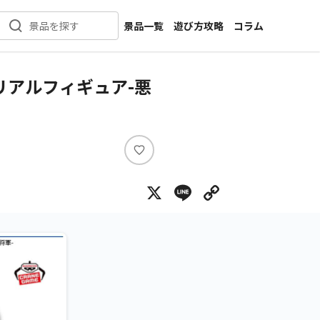
景品一覧
遊び方攻略
コラム
景品を探す
新着景品
インタビュー
カテゴリ一覧
ニュース
リアルフィギュア-悪
作品名一覧
店舗
メーカー一覧
開発
攻略
い
プライズ
い
X
Line
Copy Lin
ね
イベント
キャラ特集