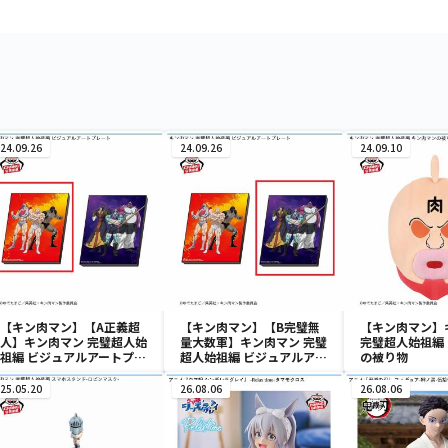
24.09.26
24.09.26
24.09.10
【キン肉マン】【A正義超
【キン肉マン】【B完璧無
【キン肉マン】
人】キン肉マン 完璧超人始
量大数軍】キン肉マン 完璧
完璧超人始祖編
祖編 ビジュアルアートプレ
超人始祖編 ビジュアルアー
の被り物
ート
トプレート
25.05.20
26.08.06
26.08.06