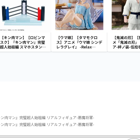
【キン肉マン】【ロビンマ
【ウマ娘】【タマモクロ
【鬼滅の刃】【
スク】『キン肉マン』完璧
ス】アニメ『ウマ娘 シンデ
メ「鬼滅の刃」
超人始祖編 スマホスタン
レラグレイ』 -Relax
ア-絆ノ装-伍拾
ド-ロビンマスク-
time-タマモクロス
ン肉マン』完璧超人始祖編 リアルフィギュア-悪魔将軍-
ン肉マン』完璧超人始祖編 リアルフィギュア-悪魔将軍-