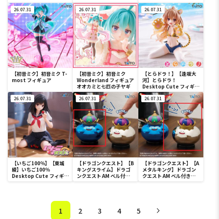
宴1-
26.07.31
26.07.31
26.07.31
【初音ミク】初音ミク T-
【初音ミク】初音ミク
【とらドラ！】【逢坂大
most フィギュア
Wonderland フィギュア
河】とらドラ！
オオカミと七匹の子ヤギ
Desktop Cute フィギュ
ア 逢坂大河～タイガー水
26.07.31
26.07.31
着ver.～
26.07.31
【いちご100％】【東城
【ドラゴンクエスト】【B
【ドラゴンクエスト】【A
綾】いちご100％
キングスライム】ドラゴ
メタルキング】ドラゴン
Desktop Cute フィギュ
ンクエスト AM ベル付き
クエスト AM ベル付きフ
ア 東城綾～制服ver.～
フィギュア キングスライ
ィギュア キングスライム
ム＆メタルキング
＆メタルキング
1
2
3
4
5