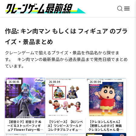
作品: キン肉マン もしくは フィギュア のプラ
イズ・景品まとめ
クレーンゲームで狙えるプライズ・景品を作品名から探せま
す。 キン肉マンの最新景品から過去景品まで発売日順でまとめ
ています。
26.08.05
26.08.04
26.08.04
【初音ミク】初音ミク ぬ
【ワンピース】【Aジンベ
【クレヨンしんちゃん】
ーどるストッパーフィギ
エ】ワンピース ワールド
【野原しんのすけ】映画
ュア Flower Fairyー桔梗
コレクタブルフィギュア-
クレヨンしんちゃん 奇々
ー
宴1-
怪々！オラの妖怪バケ～