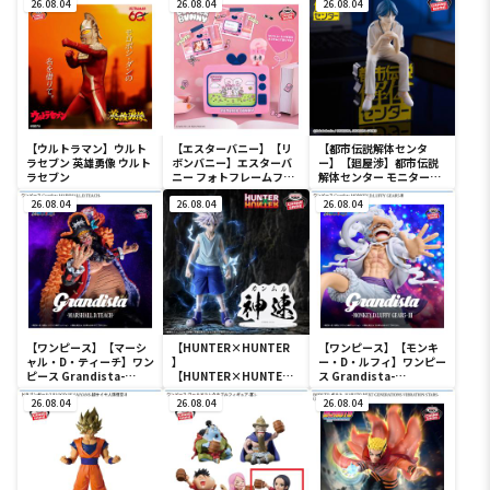
26.08.04
26.08.04
ション おおきな
26.08.04
SOFVIMATES～野原しん
のすけ～
【ウルトラマン】ウルト
【エスターバニー】【リ
【都市伝説解体センタ
ラセブン 英雄勇像 ウルト
ボンバニー】エスターバ
ー】【廻屋渉】都市伝説
ラセブン
ニー フォトフレームフィ
解体センター モニタート
ギュア
ップフィギュア-廻屋渉-
26.08.04
26.08.04
26.08.04
【ワンピース】【マーシ
【HUNTER×HUNTER
【ワンピース】【モンキ
ャル・D・ティーチ】ワン
】
ー・D・ルフィ】ワンピー
ピース Grandista-
【HUNTER×HUNTER
ス Grandista-
MARSHALL.D.TEACH-
キルア】
MONKEY.D.LUFFY
26.08.04
HUNTER×HUNTER
26.08.04
GEAR5-Ⅲ
26.08.04
HUNTING ARCHIVES キ
ルア 神速