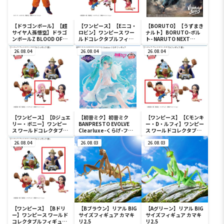
【ドラゴンボール】【超
【ワンピース】【Eニコ・
【BORUTO】【うずまき
サイヤ人孫悟空】ドラゴ
ロビン】ワンピース ワー
ナルト】BORUTO-ボル
ンボールZ BLOOD OF
ルドコレクタブルフィギ
ト- NARUTO NEXT
SAIYANS-超サイヤ人孫悟
ュア-宴1-
GENERATIONS
空-Ⅱ
26.08.04
26.08.04
VIBRATION STARS-
26.08.04
UZUMAKI NARUTO-Ⅲ
【ワンピース】【Dジュエ
【初音ミク】初音ミク
【ワンピース】【Cモンキ
リー・ボニー】ワンピー
BANPRESTO EVOLVE
ー・D・ルフィ】ワンピー
ス ワールドコレクタブル
Clearluxe-くらげ-フィ
ス ワールドコレクタブル
フィギュア-宴1-
ギュア
フィギュア-宴1-
26.08.04
26.08.03
26.08.03
【ワンピース】【Bドリ
【Bブラウン】リアル BIG
【Aグリーン】リアル BIG
ー】ワンピース ワールド
サイズフィギュア カマキ
サイズフィギュア カマキ
コレクタブルフィギュア-
リ2.5
リ2.5