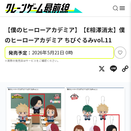
【僕のヒーローアカデミア】【E相澤消太】僕
のヒーローアカデミア ちびぐるみvol.11
2026年5月21日 0時
発売予定：
い
※実際の発売日はサービスをご確認ください。
い
X
Li
ね