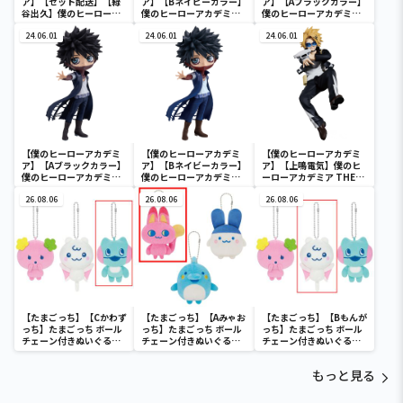
ア】【セット配送】【緑
ア】【Bネイビーカラー】
ア】【Aブラックカラー】
谷出久】僕のヒーローア
僕のヒーローアカデミア
僕のヒーローアカデミア
カデミア BRAVEGRAPH
Q posket-荼毘-
Q posket-荼毘-
＃2 vol.2
24.06.01
24.06.01
24.06.01
【僕のヒーローアカデミ
【僕のヒーローアカデミ
【僕のヒーローアカデミ
ア】【Aブラックカラー】
ア】【Bネイビーカラー】
ア】【上鳴電気】僕のヒ
僕のヒーローアカデミア
僕のヒーローアカデミア
ーローアカデミア THE
Q posket-荼毘-
Q posket-荼毘-
AMAZING HEROES
26.08.06
26.08.06
vol.21
26.08.06
【たまごっち】【Cかわず
【たまごっち】【Aみゃお
【たまごっち】【Bもんが
っち】たまごっち ボール
っち】たまごっち ボール
っち】たまごっち ボール
チェーン付きぬいぐるみ
チェーン付きぬいぐるみ
チェーン付きぬいぐるみ
～Tamagotchi
～Tamagotchi
～Tamagotchi
Paradise～vol.3
Paradise～vol.2-R
Paradise～vol.3
もっと見る