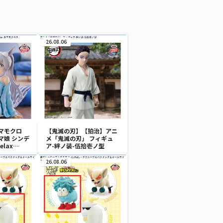
26.08.06
マモクロ
【鬼滅の刃】【狛治】アニ
マ娘 シンデ
メ「鬼滅の刃」 フィギュ
lax
ア-絆ノ装-伍拾壱ノ型
ロス
26.08.06