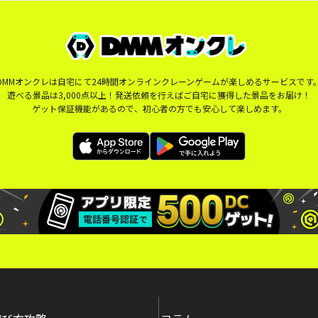
DMMオンクレは自宅にて24時間オンラインクレーンゲームが楽しめるサービスです
遊べる景品は3,000点以上！発送依頼を行えばご自宅に獲得した景品をお届け！
ゲット保証機能があるので、初心者の方でも安心して楽しめます。