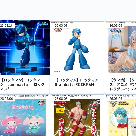
25.07.18
26.03.05
26.08.06
【ロックマン】ロックマ
【ロックマン】ロックマン
【ウマ娘】【タ
ン Luminasta “ロック
Grandista-ROCKMAN-
ス】アニメ『ウ
マン”
レラグレイ』 -Re
time-タマモク
26.08.06
26.08.06
26.08.06