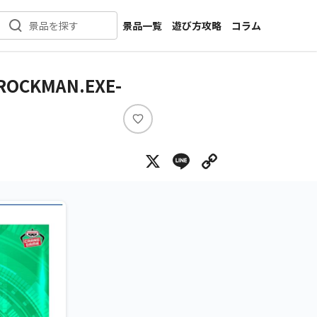
景品一覧
遊び方攻略
コラム
景品を探す
新着景品
インタビュー
カテゴリ一覧
ニュース
CKMAN.EXE-
作品名一覧
店舗
メーカー一覧
開発
い
い
攻略
X
Line
Copy Lin
ね
プライズ
イベント
キャラ特集