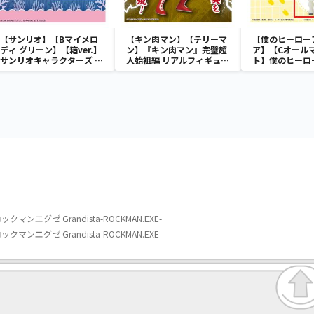
【サンリオ】【Bマイメロ
【キン肉マン】【テリーマ
【僕のヒーロー
ディ グリーン】【箱ver.】
ン】『キン肉マン』完璧超
ア】【Cオール
サンリオキャラクターズ お
人始祖編 リアルフィギュ
ト】僕のヒーロ
おきなSOFVIMATES～マ
ア-テリーマン-
ア Fluffy Pu
イメロディ マーメイドver.
プ＆バクドッグ
～
イゴート～
エグゼ Grandista-ROCKMAN.EXE-
エグゼ Grandista-ROCKMAN.EXE-