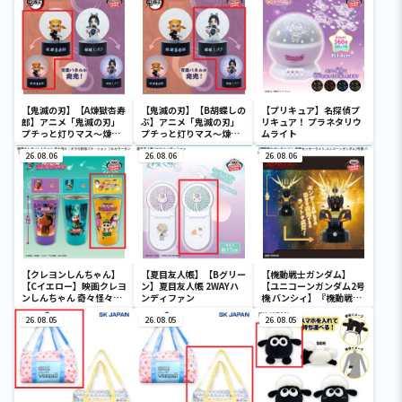
【鬼滅の刃】【A煉獄杏寿
【鬼滅の刃】【B胡蝶しの
【プリキュア】名探偵プ
郎】アニメ「鬼滅の刃」
ぶ】アニメ「鬼滅の刃」
リキュア！ プラネタリウ
プチっと灯りマス～煉獄
プチっと灯りマス～煉獄
ムライト
杏寿郎・胡蝶しのぶ～
杏寿郎・胡蝶しのぶ～
26.08.06
26.08.06
26.08.06
【クレヨンしんちゃん】
【夏目友人帳】【Bグリー
【機動戦士ガンダム】
【Cイエロー】映画クレヨ
ン】夏目友人帳 2WAYハ
【ユニコーンガンダム2号
ンしんちゃん 奇々怪々！
ンディファン
機 バンシィ】『機動戦士
オラの妖怪バケ～ション
ガンダムUC』 胸像センサ
フルカラータンブラー
26.08.05
26.08.05
ーライト-ユニコーンガン
26.08.05
ダム2号機 バンシィ（デ
ストロイモード）-