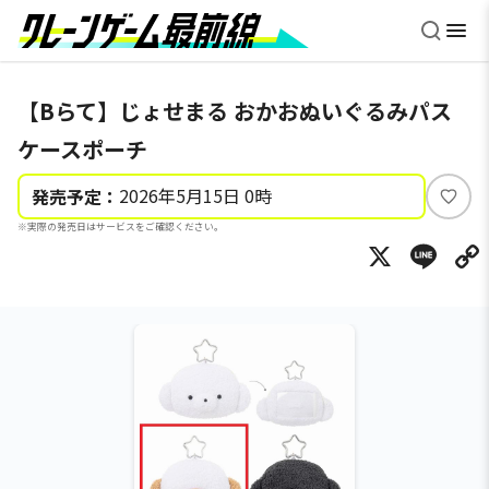
【Bらて】じょせまる おかおぬいぐるみパス
ケースポーチ
2026年5月15日 0時
発売予定：
い
※実際の発売日はサービスをご確認ください。
い
X
Li
ね