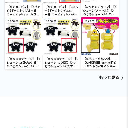
【星のカービィ】【Aピン
【星のカービィ】【Bブル
【ひつじのショーン】【A
ク(ポケット：ブルー)】
ー(ポケット：イエロ
ショーン(ノーマル)】ひ
カービィ play with ワド
ー)】カービィ play with
つじのショーン BS スマ
ルディ ボストンバッグ
ワドルディ ボストンバッ
ホショーンルダー
26.08.05
グ
26.08.05
26.08.05
【ひつじのショーン】【B
【ひつじのショーン】【C
【たべっ子どうぶつ】
ショーン(上目づかい)】
ショーン(より目)】ひつ
【A:HORSE】たべっ子ど
ひつじのショーン BS ス
じのショーン BS スマホ
うぶつ トラベルハンガー
マホショーンルダー
ショーンルダー
もっと見る