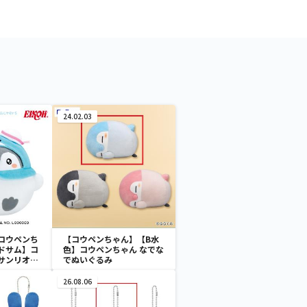
24.02.03
コウペンち
【コウペンちゃん】【B水
ドサム】コ
色】コウペンちゃん なでな
サンリオキ
でぬいぐるみ
ールGJ～
×タキシー
26.08.06