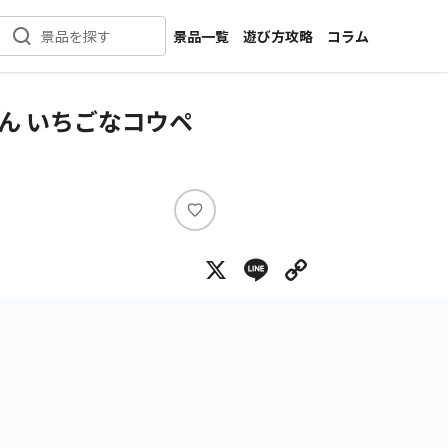
景品一覧
遊び方攻略
コラム
景品を探す
新着景品
インタビュー
カテゴリ一覧
ニュース
ん いちごなコウペ
作品名一覧
店舗
メーカー一覧
開発
攻略
い
プライズ
い
X
Line
Copy Lin
ね
イベント
キャラ特集