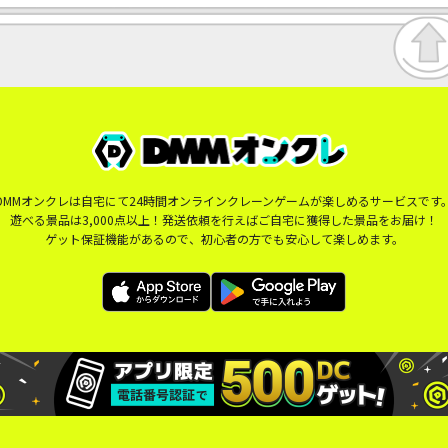
DMMオンクレは自宅にて24時間オンラインクレーンゲームが楽しめるサービスです
遊べる景品は3,000点以上！発送依頼を行えばご自宅に獲得した景品をお届け！
ゲット保証機能があるので、初心者の方でも安心して楽しめます。