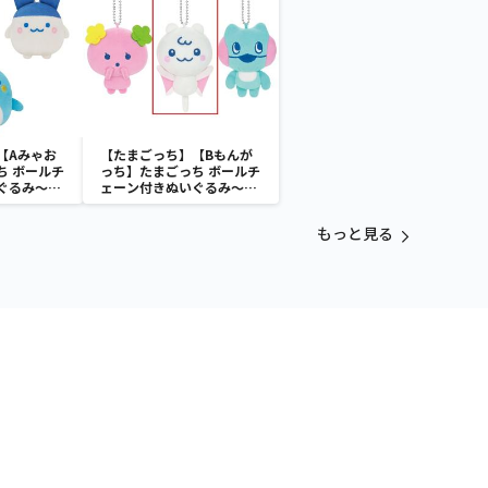
【Aみゃお
【たまごっち】【Bもんが
ち ボールチ
っち】たまごっち ボールチ
ぐるみ～
ェーン付きぬいぐるみ～
aradise～
Tamagotchi Paradise～
vol.3
もっと見る