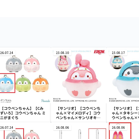
26.07.24
23.08.10
23.08.17
【コウペンちゃん】【Cみ
【サンリオ】【コウペンち
【サンリオ】【
ずいろ】コウペンちゃん ミ
ゃん×マイメロディ】コウ
ゃん×タキシー
ニがまぐち
ペンちゃん×サンリオキャ
ウペンちゃん×
ラクターズ ドールGJ～コ
ャラクターズ ド
ウペンちゃん×マイメロデ
コウペンちゃん
26.07.24
26.08.06
26.08.06
ィ～
ドサム～