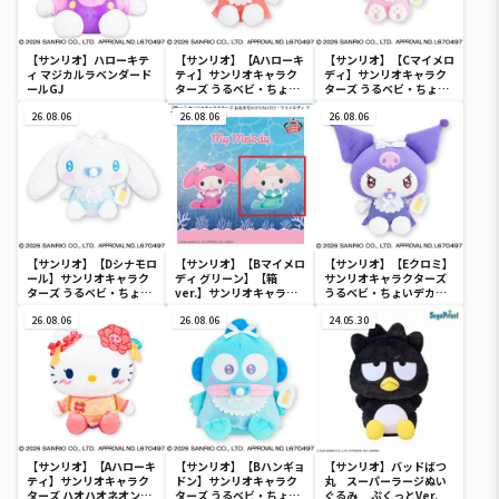
【サンリオ】ハローキテ
【サンリオ】【Aハローキ
【サンリオ】【Cマイメロ
ィ マジカルラベンダード
ティ】サンリオキャラク
ディ】サンリオキャラク
ールGJ
ターズ うるベビ・ちょい
ターズ うるベビ・ちょい
デカドール
デカドール
26.08.06
26.08.06
26.08.06
【サンリオ】【Dシナモロ
【サンリオ】【Bマイメロ
【サンリオ】【Eクロミ】
ール】サンリオキャラク
ディ グリーン】【箱
サンリオキャラクターズ
ターズ うるベビ・ちょい
ver.】サンリオキャラク
うるベビ・ちょいデカド
デカドール
ターズ おおきな
ール
26.08.06
SOFVIMATES～マイメロ
26.08.06
24.05.30
ディ マーメイドver. ～
【サンリオ】【Aハローキ
【サンリオ】【Bハンギョ
【サンリオ】バッドばつ
ティ】サンリオキャラク
ドン】サンリオキャラク
丸 スーパーラージぬい
ターズ ハオハオネオンタ
ターズ うるベビ・ちょい
ぐるみ ぷくっとVer.