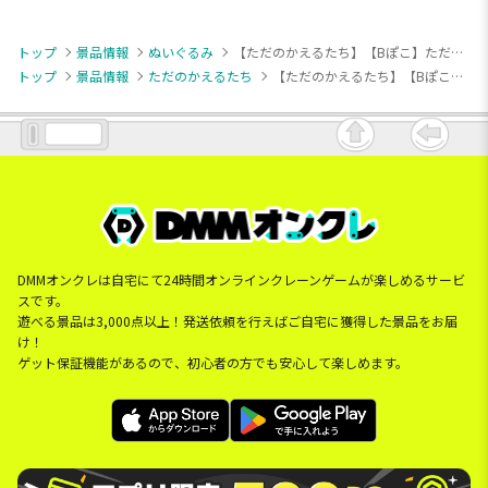
トップ
景品情報
ぬいぐるみ
【ただのかえるたち】【Bぽこ】ただのかえるたち BIGぬいぐるみ
トップ
景品情報
ただのかえるたち
【ただのかえるたち】【Bぽこ】ただのかえるたち BIGぬいぐるみ
DMMオンクレは自宅にて24時間オンラインクレーンゲームが楽しめるサービ
スです。
遊べる景品は3,000点以上！発送依頼を行えばご自宅に獲得した景品をお届
け！
ゲット保証機能があるので、初心者の方でも安心して楽しめます。