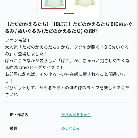
【ただのかえるたち】【Bぽこ】ただのかえるたち BIGぬいぐ
るみ / ぬいぐるみ (ただのかえるたち) の紹介
ファン待望！
大人気『ただのかえるたち』から、フクヤが贈る「BIGぬいぐる
み」が登場しました！
ぽっこりおなかが愛らしい「ぽこ」が、ぎゅっと抱きしめたくな
る約25cmのビッグサイズに！
お部屋に飾れば、そのゆる～い存在感に癒されること間違いな
し！
ぜひゲットして、かえるたちとのほのぼのライフを楽しんでくだ
さいね！
IP・作品名
ただのかえるたち
種類
ぬいぐるみ