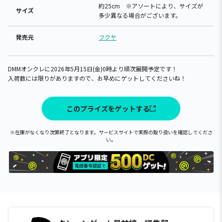
約25cm ※アソートにより、サイズが
サイズ
多少異なる場合がございます。
発売元
フクヤ
DMMオンクレに2026年5月15日(金)0時より順次展開予定です！
入荷数には限りがありますので、お早めにゲットしてくださいね！
このプライズをゲットする
※在庫がなくなり次第終了となります。サービスサイトで実際の取り扱いを確認してくださ
い。