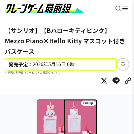
【サンリオ】【Bハローキティピンク】
Mezzo Piano×Hello Kitty マスコット付き
パスケース
2026年5月16日 0時
発売予定：
い
※実際の発売日はサービスをご確認ください。
い
X
Li
ね