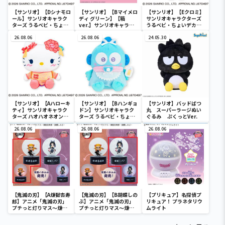
【サンリオ】【Dシナモロ
【サンリオ】【Bマイメロ
【サンリオ】【Eクロミ】
ール】サンリオキャラク
ディ グリーン】【箱
サンリオキャラクターズ
ターズ うるベビ・ちょい
ver.】サンリオキャラク
うるベビ・ちょいデカド
デカドール
ターズ おおきな
ール
26.08.06
SOFVIMATES～マイメロ
26.08.06
24.05.30
ディ マーメイドver. ～
【サンリオ】【Aハローキ
【サンリオ】【Bハンギョ
【サンリオ】バッドばつ
ティ】サンリオキャラク
ドン】サンリオキャラク
丸 スーパーラージぬい
ターズ ハオハオネオンタ
ターズ うるベビ・ちょい
ぐるみ ぷくっとVer.
ウンドールBIGタイプ1
デカドール
26.08.06
26.08.06
26.08.06
【鬼滅の刃】【A煉獄杏寿
【鬼滅の刃】【B胡蝶しの
【プリキュア】名探偵プ
郎】アニメ「鬼滅の刃」
ぶ】アニメ「鬼滅の刃」
リキュア！ プラネタリウ
プチっと灯りマス～煉獄
プチっと灯りマス～煉獄
ムライト
杏寿郎・胡蝶しのぶ～
杏寿郎・胡蝶しのぶ～