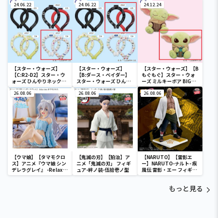
24.06.22
24.06.22
24.12.24
【スター・ウォーズ】
【スター・ウォーズ】
【スター・ウォーズ】【B
【C:R2-D2】スター・ウ
【B:ダース・ベイダー】
もぐもぐ】スター・ウォ
ォーズ ひんやりネックリ
スター・ウォーズ ひんや
ーズ ミルキーボア BIGぬ
ング
りネックリング
いぐるみ～グローグー～
26.08.06
26.08.06
26.08.06
【ウマ娘】【タマモクロ
【鬼滅の刃】【狛治】ア
【NARUTO】【雷影エ
ス】アニメ『ウマ娘 シン
ニメ「鬼滅の刃」 フィギ
ー】NARUTO-ナルト- 疾
デレラグレイ』 -Relax
ュア-絆ノ装-伍拾壱ノ型
風伝 雷影・エー フィギュ
time-タマモクロス
ア～五影集結…!!～
もっと見る