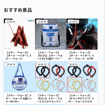
おすすめ景品
22.04.01
22.06.06
23.04.27
【スター・ウォーズ】
【スター・ウォーズ】
【スター・ウォーズ】
【ダース・ベイダー】ス
【R2-D2】スター・ウォ
【ダース・ベイダー】ス
ター・ウォーズ
ーズ R2-D2型クーラーバ
ター・ウォーズ [LPM]
[PM]1/10スケールフィギ
ッグ
フィギュア “ダース・ベ
ュア “ダース・ベイダ
24.06.20
24.06.22
イダー”
24.06.22
ー”BRONZE Ver.
【スター・ウォーズ】ス
【スター・ウォーズ】
【スター・ウォーズ】
ター・ウォーズ 丸型バッ
【A:ロゴ】スター・ウォ
【D:マンダロリアン】ス
グ～R2-D2～
ーズ ひんやりネックリン
ター・ウォーズ ひんやり
グ
ネックリング