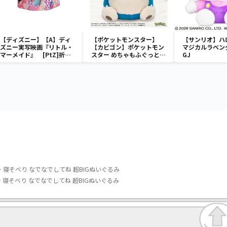
【ディズニー】【A】ディ
【ポケットモンスター】
【サンリオ】ハ
ズニー実写映画『リトル・
【カビゴン】ポケットモン
マジカルラベン
マーメイド』 [PtZ]折り
スター めちゃもふぐっと
GJ
畳みボックスチェアー
ほっこりいやされぬいぐる
み～カビゴン～
 寝そべり なでなでしてね 超BIGぬいぐるみ
 寝そべり なでなでしてね 超BIGぬいぐるみ