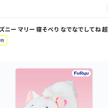
ニー マリー 寝そべり なでなでしてね 超
0時