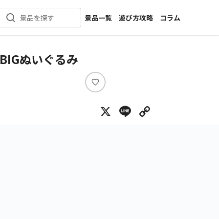
景品一覧
遊び方攻略
コラム
景品を探す
新着景品
インタビュー
カテゴリ一覧
ニュース
BIGぬいぐるみ
作品名一覧
店舗
メーカー一覧
開発
い
い
攻略
X
Line
Copy Lin
ね
プライズ
イベント
キャラ特集