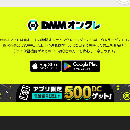
DMMオンクレは自宅にて24時間オンラインクレーンゲームが楽しめるサービスです
遊べる景品は3,000点以上！発送依頼を行えばご自宅に獲得した景品をお届け！
ゲット保証機能があるので、初心者の方でも安心して楽しめます。