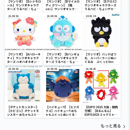
【サンリオ】【Dシナモロ
【サンリオ】【Bマイメロ
【サンリオ】【Eクロミ】
ール】サンリオキャラク
ディ グリーン】【箱
サンリオキャラクターズ
ターズ うるベビ・ちょい
ver.】サンリオキャラク
うるベビ・ちょいデカド
デカドール
ターズ おおきな
ール
26.08.06
SOFVIMATES～マイメロ
26.08.06
24.05.30
ディ マーメイドver. ～
【サンリオ】【Aハローキ
【サンリオ】【Bハンギョ
【サンリオ】バッドばつ
ティ】サンリオキャラク
ドン】サンリオキャラク
丸 スーパーラージぬい
ターズ ハオハオネオンタ
ターズ うるベビ・ちょい
ぐるみ ぷくっとVer.
ウンドールBIGタイプ1
デカドール
26.08.06
26.08.06
26.08.05
【ポケットモンスター】
【ハイキュー!!】【ヒナガ
【EXPO 2025 大阪・関西
【カビゴン】ポケットモ
ラス】ハイキュー!! めち
万博】【Bるんるん】
ンスター めちゃもふぐっ
ゃもふぐっとぬいぐるみ
EXPO2025 ミャクミャク
と ほっこりいやされぬい
～ヒナガラス～
カラフルゴム紐付きぬい
ぐるみ～カビゴン～
ぐるみ
もっと見る