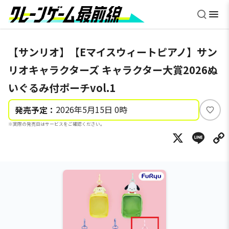
【サンリオ】【Eマイスウィートピアノ】サン
リオキャラクターズ キャラクター大賞2026ぬ
いぐるみ付ポーチvol.1
2026年5月15日 0時
発売予定：
い
※実際の発売日はサービスをご確認ください。
い
X
Li
ね