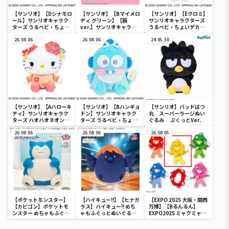
【サンリオ】【Dシナモロ
【サンリオ】【Bマイメロ
【サンリオ】【Eクロミ】
ール】サンリオキャラク
ディ グリーン】【箱
サンリオキャラクターズ
ターズ うるベビ・ちょい
ver.】サンリオキャラク
うるベビ・ちょいデカド
デカドール
ターズ おおきな
ール
26.08.06
SOFVIMATES～マイメロ
26.08.06
24.05.30
ディ マーメイドver. ～
【サンリオ】【Aハローキ
【サンリオ】【Bハンギョ
【サンリオ】バッドばつ
ティ】サンリオキャラク
ドン】サンリオキャラク
丸 スーパーラージぬい
ターズ ハオハオネオンタ
ターズ うるベビ・ちょい
ぐるみ ぷくっとVer.
ウンドールBIGタイプ1
デカドール
26.08.06
26.08.06
26.08.05
【ポケットモンスター】
【ハイキュー!!】【ヒナガ
【EXPO 2025 大阪・関西
【カビゴン】ポケットモ
ラス】ハイキュー!! めち
万博】【Bるんるん】
ンスター めちゃもふぐっ
ゃもふぐっとぬいぐるみ
EXPO2025 ミャクミャク
と ほっこりいやされぬい
～ヒナガラス～
カラフルゴム紐付きぬい
ぐるみ～カビゴン～
ぐるみ