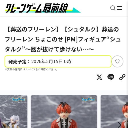
【葬送のフリーレン】【シュタルク】葬送の
フリーレン ちょこのせ [PM]フィギュア“シュ
タルク”～腰が抜けて歩けない…～
2026年5月15日 0時
発売予定：
い
※実際の発売日はサービスをご確認ください。
い
X
Li
ね