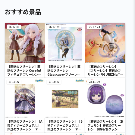
おすすめ景品
26.07.30
26.07.29
26.07.24
【葬送のフリーレン】葬
【葬送のフリーレン】葬
【葬送のフリーレン】
送のフリーレン Coreful
送のフリーレン
【フリーレン】葬送のフ
フィギュア フリーレン～
Glasscape-フリーレン
リーレン FIGURIZMα “フ
探偵ver.～
Ⅱ-
リーレン”～花舞～
23.10.27
23.10.27
23.11.09
【葬送のフリーレン】【A
【葬送のフリーレン】【B
【葬送のフリーレン】【B
縦ティザービジュアル】
横ティザービジュアル】
フェルン】葬送のフリー
葬送のフリーレン [PM]
葬送のフリーレン [PM]
レン BIGもちクッショ
アートクッションVol.1
アートクッションVol.1
ン