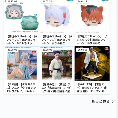
23.11.09
24.01.15
24.01.15
【葬送のフリーレン】【A
【葬送のフリーレン】【A
【葬送のフリーレン】【C
フリーレン】葬送のフリ
フリーレン】葬送のフリ
シュタルク】葬送のフリ
ーレン BIGもちクッシ
ーレン おひるねこ ミ
ーレン おひるねこ ミ
ョン
ニフィギュア（EX）
ニフィギュア（EX）
26.08.06
26.08.06
26.08.06
【ウマ娘】【タマモクロ
【鬼滅の刃】【狛治】ア
【NARUTO】【雷影エ
ス】アニメ『ウマ娘 シン
ニメ「鬼滅の刃」 フィギ
ー】NARUTO-ナルト- 疾
デレラグレイ』 -Relax
ュア-絆ノ装-伍拾壱ノ型
風伝 雷影・エー フィギュ
time-タマモクロス
ア～五影集結…!!～
もっと見る