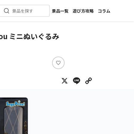
景品一覧
遊び方攻略
コラム
景品を探す
新着景品
インタビュー
カテゴリ一覧
ニュース
ou ミニぬいぐるみ
作品名一覧
店舗
メーカー一覧
開発
攻略
い
プライズ
い
X
Line
Copy Lin
ね
イベント
キャラ特集