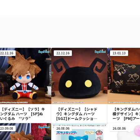
22.12.16
22.12.16
23.01.13
【ディズニー】【ソラ】キ
【ディズニー】【シャド
【キングダムハ
ングダム ハーツ [SP]ぬ
ウ】キングダム ハーツ
横デザイン】キ
いぐるみ “ソラ”
[SGZ]ドームクッショ
ーツ [PM]ア
ン “シャドウ”
ンVol.2
23.09.08
26.08.06
26.08.06