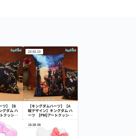
23.01.13
ーツ】【B
【キングダムハーツ】【A
ングダム ハ
縦デザイン】キングダム ハ
ートクッショ
ーツ [PM]アートクッショ
ンVol.2
26.08.06