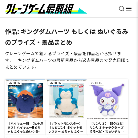
作品: キングダムハーツ もしくは ぬいぐるみ
のプライズ・景品まとめ
クレーンゲームで狙えるプライズ・景品を作品名から探せま
す。 キングダムハーツの最新景品から過去景品まで発売日順で
まとめています。
26.08.06
26.08.06
26.08.06
【ハイキュー!!】【ヒナガ
【ポケットモンスター】
【サンリオ】【Eクロミ】
ラス】ハイキュー!! めち
【カビゴン】ポケットモ
サンリオキャラクターズ
ゃもふぐっとぬいぐるみ
ンスター めちゃもふぐっ
うるベビ・ちょいデカド
～ヒナガラス～
と ほっこりいやされぬい
ール