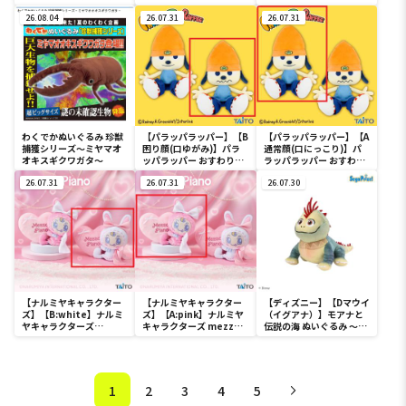
カラフルゴム紐付きぬい
っとぬいぐるみ～ピカチ
ション ふわふわBIG(グラ
ぐるみ
26.08.04
ュウ～びっくりver.
26.07.31
ンアレグリア)
26.07.31
わくでかぬいぐるみ 珍獣
【パラッパラッパー】【B
【パラッパラッパー】【A
捕獲シリーズ～ミヤマオ
困り顔(口ゆがみ)】パラ
通常顔(口にっこり)】パ
オキスギクワガタ～
ッパラッパー おすわりぬ
ラッパラッパー おすわり
いぐるみ
ぬいぐるみ
26.07.31
26.07.31
26.07.30
【ナルミヤキャラクター
【ナルミヤキャラクター
【ディズニー】【Dマウイ
ズ】【B:white】ナルミ
ズ】【A:pink】ナルミヤ
（イグアナ）】モアナと
ヤキャラクターズ
キャラクターズ mezzo
伝説の海 ぬいぐるみ ～マ
mezzo piano withぬい
piano withぬいぐるみ
ウイがいっぱい～（EX）
ぐるみ ～Ribbon～
～Ribbon～
1
2
3
4
5