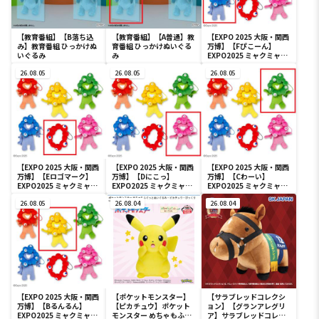
【教育番組】【B落ち込
【教育番組】【A普通】教
【EXPO 2025 大阪・関西
み】教育番組 ひっかけぬ
育番組 ひっかけぬいぐる
万博】【Fぴこーん】
いぐるみ
み
EXPO2025 ミャクミャク
カラフルゴム紐付きぬい
26.08.05
26.08.05
ぐるみ
26.08.05
【EXPO 2025 大阪・関西
【EXPO 2025 大阪・関西
【EXPO 2025 大阪・関西
万博】【Eロゴマーク】
万博】【Dにこっ】
万博】【Cわーい】
EXPO2025 ミャクミャク
EXPO2025 ミャクミャク
EXPO2025 ミャクミャク
カラフルゴム紐付きぬい
カラフルゴム紐付きぬい
カラフルゴム紐付きぬい
ぐるみ
26.08.05
ぐるみ
26.08.04
ぐるみ
26.08.04
【EXPO 2025 大阪・関西
【ポケットモンスター】
【サラブレッドコレクシ
万博】【Bるんるん】
【ピカチュウ】ポケット
ョン】【グランアレグリ
EXPO2025 ミャクミャク
モンスター めちゃもふぐ
ア】サラブレッドコレク