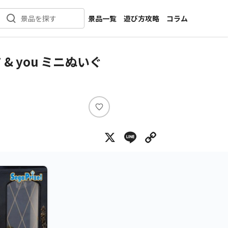
景品一覧
遊び方攻略
コラム
景品を探す
新着景品
インタビュー
カテゴリ一覧
ニュース
 you ミニぬいぐ
作品名一覧
店舗
メーカー一覧
開発
攻略
い
プライズ
い
X
Line
Copy Lin
ね
イベント
キャラ特集