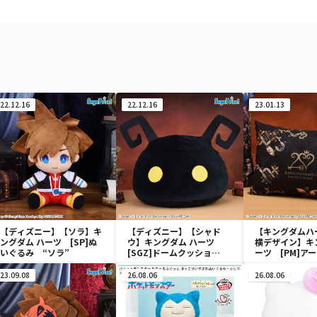
22.12.16
22.12.16
23.01.13
【ディズニー】【ソラ】キ
【ディズニー】【シャド
【キングダムハ
ングダム ハーツ [SP]ぬ
ウ】キングダム ハーツ
横デザイン】キ
いぐるみ “ソラ”
[SGZ]ドームクッショ
ーツ [PM]ア
ン “シャドウ”
ンVol.2
23.09.08
26.08.06
26.08.06