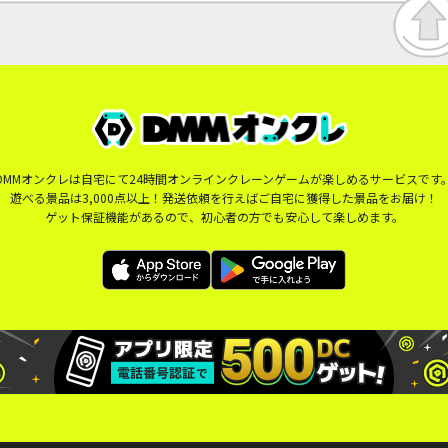
DMMオンクレは自宅にて24時間オンラインクレーンゲームが楽しめるサービスです
遊べる景品は3,000点以上！発送依頼を行えばご自宅に獲得した景品をお届け！
ゲット保証機能があるので、初心者の方でも安心して楽しめます。