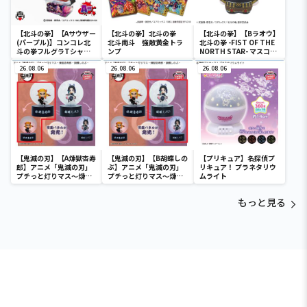
【北斗の拳】【Aサウザー
【北斗の拳】北斗の拳
【北斗の拳】【Bラオウ】
(パープル)】コンコレ北
北斗南斗 強敵黄金トラ
北斗の拳 -FIST OF THE
斗の拳フルグラTシャツ
ンプ
NORTH STAR- マスコッ
vol.3
ト（EX）
26.08.06
26.08.06
26.08.06
【鬼滅の刃】【A煉獄杏寿
【鬼滅の刃】【B胡蝶しの
【プリキュア】名探偵プ
郎】アニメ「鬼滅の刃」
ぶ】アニメ「鬼滅の刃」
リキュア！ プラネタリウ
プチっと灯りマス～煉獄
プチっと灯りマス～煉獄
ムライト
杏寿郎・胡蝶しのぶ～
杏寿郎・胡蝶しのぶ～
もっと見る