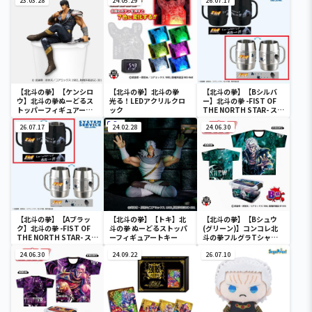
23.03.28
24.05.29
26.07.17
【北斗の拳】【ケンシロ
【北斗の拳】北斗の拳
【北斗の拳】【Bシルバ
ウ】北斗の拳ぬーどるス
光る！LEDアクリルクロ
ー】北斗の拳 -FIST OF
トッパーフィギュアーケ
ック
THE NORTH STAR- ステ
ンシロウー
ンレスマグ
26.07.17
24.02.28
24.06.30
【北斗の拳】【Aブラッ
【北斗の拳】【トキ】北
【北斗の拳】【Bシュウ
ク】北斗の拳 -FIST OF
斗の拳 ぬーどるストッパ
(グリーン)】コンコレ北
THE NORTH STAR- ステ
ーフィギュアートキー
斗の拳フルグラTシャツ
ンレスマグ
vol.3
24.06.30
24.09.22
26.07.10