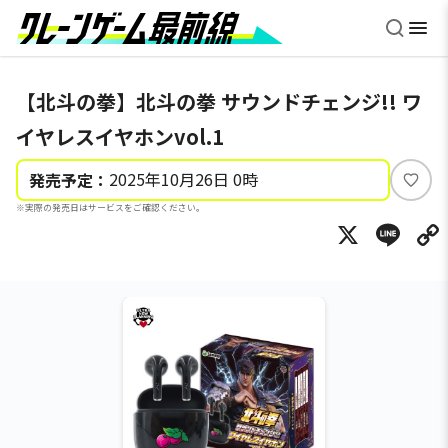
【北斗の拳】北斗の拳 サウンドチェンジ!! ワ
イヤレスイヤホンvol.1
2025年10月26日 0時
発売予定：
い
※実際の発売日はサービスをご確認ください。
い
X
Li
ね