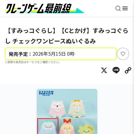
【すみっコぐらし】【Cとかげ】すみっコぐら
し チェックワンピースぬいぐるみ
2026年5月15日 0時
発売予定：
い
※実際の発売日はサービスをご確認ください。
い
X
Li
ね