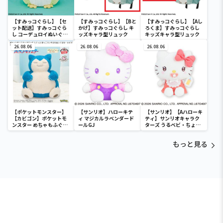
【すみっコぐらし】【セ
【すみっコぐらし】【Bと
【すみっコぐらし】【Aし
ット配送】すみっコぐら
かげ】すみっコぐらし キ
ろくま】すみっコぐらし
し コーデュロイぬいぐる
ッズキャラ型リュック
キッズキャラ型リュック
みXL プレミアム ぺんぎ
ん？
26.08.06
26.08.06
26.08.06
【ポケットモンスター】
【サンリオ】ハローキテ
【サンリオ】【Aハローキ
【カビゴン】ポケットモ
ィ マジカルラベンダード
ティ】サンリオキャラク
ンスター めちゃもふぐっ
ールGJ
ターズ うるベビ・ちょい
と ほっこりいやされぬい
デカドール
ぐるみ～カビゴン～
もっと見る