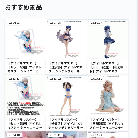
おすすめ景品
22.04.01
22.07.08
22.10.07
【アイドルマスター】
【アイドルマスター】
【アイドルマスター】
【セット配送】アイドル
【速水奏】アイドルマス
【セット配送】【杜野凛
マスター シャイニーカラ
ター シンデレラガールズ
世】アイドルマスター シ
ーズ ESPRESTO est-
-Celestial vivi-速水奏
ャイニーカラーズ 杜野凛
Windy and Motions-芹
22.11.13
22.11.22
世-階段式純情昇降機-
23.03.16
沢あさひ
【アイドルマスター】
【アイドルマスター】
【アイドルマスター】
【セット配送】アイドル
【渋谷凛】アイドルマス
【市川雛菜】アイドルマ
マスター シャイニーカラ
ター シンデレラガールズ
スター シャイニーカラー
ーズ ESPRESTO est-
-Celestial vivi-渋谷凛
ズ -Relax time-市川雛菜
Windy and Motions-芹
23.04.18
23.05.11
26.07.29