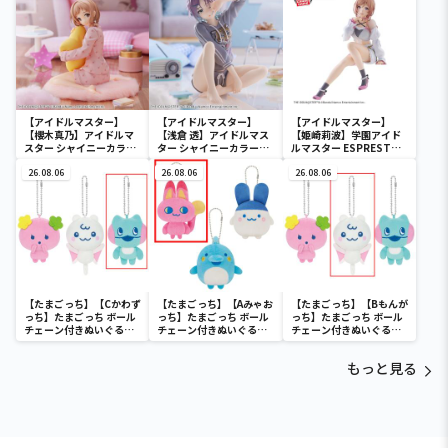
沢あさひ
【アイドルマスター】
【アイドルマスター】
【アイドルマスター】
【櫻木真乃】アイドルマ
【浅倉 透】アイドルマス
【姫崎莉波】学園アイド
スター シャイニーカラー
ター シャイニーカラーズ
ルマスター ESPRESTO-
ズ -Relax time-櫻木真乃
-Relax time-浅倉 透
Sheer frills-姫崎莉波
26.08.06
26.08.06
26.08.06
【たまごっち】【Cかわず
【たまごっち】【Aみゃお
【たまごっち】【Bもんが
っち】たまごっち ボール
っち】たまごっち ボール
っち】たまごっち ボール
チェーン付きぬいぐるみ
チェーン付きぬいぐるみ
チェーン付きぬいぐるみ
～Tamagotchi
～Tamagotchi
～Tamagotchi
Paradise～vol.3
Paradise～vol.2-R
Paradise～vol.3
もっと見る