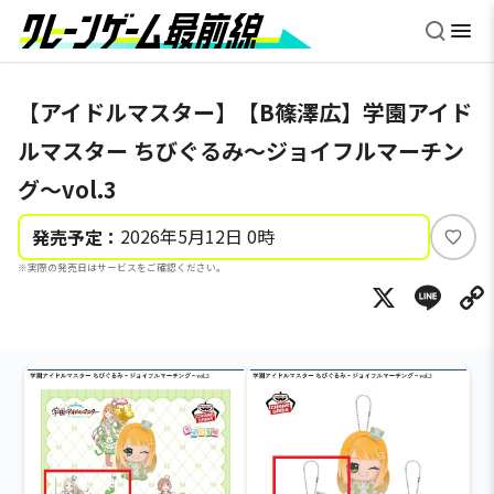
【アイドルマスター】【B篠澤広】学園アイド
ルマスター ちびぐるみ～ジョイフルマーチン
グ～vol.3
2026年5月12日 0時
発売予定：
い
※実際の発売日はサービスをご確認ください。
い
X
Li
ね