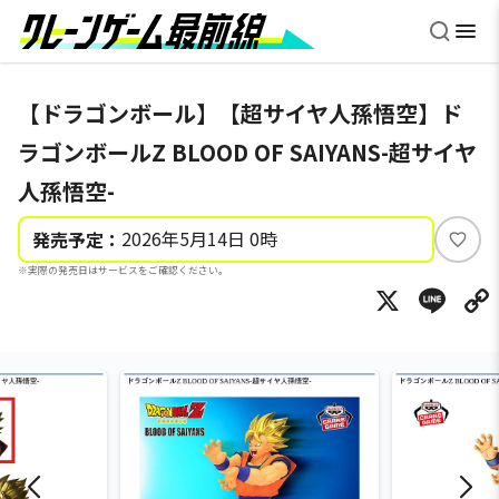
【ドラゴンボール】【超サイヤ人孫悟空】ド
ラゴンボールZ BLOOD OF SAIYANS-超サイヤ
人孫悟空-
2026年5月14日 0時
発売予定：
い
※実際の発売日はサービスをご確認ください。
い
X
Li
ね