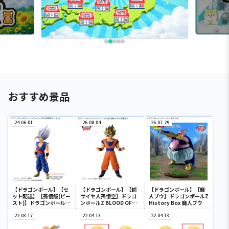
おすすめ景品
24.06.01
26.08.04
26.07.29
【ドラゴンボール】【セ
【ドラゴンボール】【超
【ドラゴンボール】【魔
ット配送】【孫悟飯(ビー
サイヤ人孫悟空】ドラゴ
人ブウ】ドラゴンボールZ
スト)】ドラゴンボール超
ンボールZ BLOOD OF
History Box 魔人ブウ
スーパーヒーロー DXF-孫
SAIYANS-超サイヤ人孫悟
悟飯(ビースト)-
22.03.17
空-Ⅱ
22.04.13
22.04.13