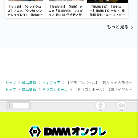
【ウマ娘】【タマモクロ
【鬼滅の刃】【狛治】ア
【NARUTO】【雷影エ
ス】アニメ『ウマ娘 シン
ニメ「鬼滅の刃」 フィギ
ー】NARUTO-ナルト- 疾
デレラグレイ』 -Relax
ュア-絆ノ装-伍拾壱ノ型
風伝 雷影・エー フィギュ
time-タマモクロス
ア～五影集結…!!～
もっと見る
トップ
景品情報
フィギュア
【ドラゴンボール】【超サイヤ人孫悟空】ドラゴンボールZ BLOOD OF SAIYANS-超サイヤ人孫悟空-
トップ
景品情報
ドラゴンボール
【ドラゴンボール】【超サイヤ人孫悟空】ドラゴンボールZ BLOOD OF SAIYANS-超サイヤ人孫悟空-