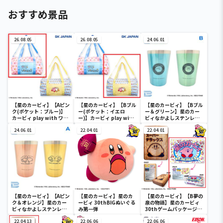
おすすめ景品
26.08.05
26.08.05
24.06.01
【星のカービィ】【Aピン
【星のカービィ】【Bブル
【星のカービィ】【Bブル
ク(ポケット：ブルー)】
ー(ポケット：イエロ
ー＆グリーン】星のカー
カービィ play with ワド
ー)】カービィ play with
ビィなかよしステンレス
ルディ ボストンバッグ
ワドルディ ボストンバッ
ペアタンブラー
24.06.01
グ
22.04.01
22.04.01
【星のカービィ】【Aピン
【星のカービィ】星のカ
【星のカービィ】【B夢の
ク＆オレンジ】星のカー
ービィ 30thBIGぬいぐる
泉の物語】星のカービィ
ビィなかよしステンレス
み第一弾
30thゲームパッケージク
ペアタンブラー
ッション
22.04.13
22.06.06
22.06.06