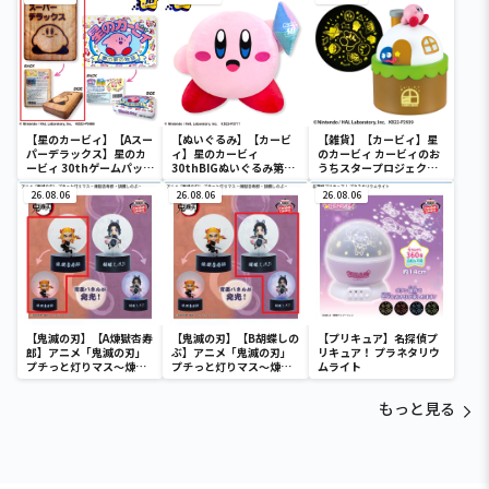
【星のカービィ】【Aスー
【ぬいぐるみ】【カービ
【雑貨】【カービィ】星
パーデラックス】星のカ
ィ】星のカービィ
のカービィ カービィのお
ービィ 30thゲームパッケ
30thBIGぬいぐるみ第二
うちスタープロジェクタ
ージクッション
弾
ー
26.08.06
26.08.06
26.08.06
【鬼滅の刃】【A煉獄杏寿
【鬼滅の刃】【B胡蝶しの
【プリキュア】名探偵プ
郎】アニメ「鬼滅の刃」
ぶ】アニメ「鬼滅の刃」
リキュア！ プラネタリウ
プチっと灯りマス～煉獄
プチっと灯りマス～煉獄
ムライト
杏寿郎・胡蝶しのぶ～
杏寿郎・胡蝶しのぶ～
もっと見る