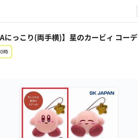
Aにっこり(両手横)】星のカービィ コー
 0時