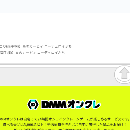
こり(両手横)】星のカービィ コーデュロイぷち
(両手横)】星のカービィ コーデュロイぷち
DMMオンクレは自宅にて24時間オンラインクレーンゲームが楽しめるサービスです
遊べる景品は3,000点以上！発送依頼を行えばご自宅に獲得した景品をお届け！
ゲット保証機能があるので、初心者の方でも安心して楽しめます。