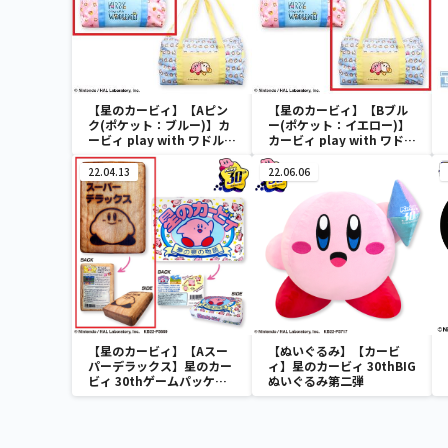
【星のカービィ】【Aピン
【星のカービィ】【Bブル
ク(ポケット：ブルー)】カ
ー(ポケット：イエロー)】
ービィ play with ワドルデ
カービィ play with ワドル
ィ ボストンバッグ
ディ ボストンバッグ
22.04.13
22.06.06
【星のカービィ】【Aスー
【ぬいぐるみ】【カービ
パーデラックス】星のカー
ィ】星のカービィ 30thBIG
ビィ 30thゲームパッケー
ぬいぐるみ第二弾
ジクッション