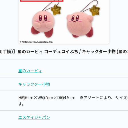
手横)】星のカービィ コーデュロイぷち / キャラクター小物 (星の
星のカービィ
キャラクター小物
H約6cm×W約7cm×D約4.5cm ※アソートにより、サ
す。
エスケイジャパン