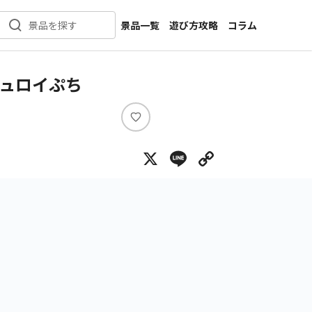
景品一覧
遊び方攻略
コラム
景品を探す
新着景品
インタビュー
カテゴリ一覧
ニュース
デュロイぷち
作品名一覧
店舗
メーカー一覧
開発
い
い
攻略
X
Line
Copy Lin
ね
プライズ
イベント
キャラ特集