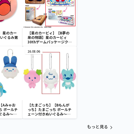
】星のカー
【星のカービィ】【B夢の
Gぬいぐるみ第
泉の物語】星のカービィ
30thゲームパッケージクッ
ション
26.08.06
【Aみゃお
【たまごっち】【Bもんが
ち ボールチ
っち】たまごっち ボールチ
ぐるみ～
ェーン付きぬいぐるみ～
aradise～
Tamagotchi Paradise～
vol.3
もっと見る