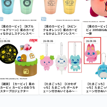
【星のカービィ】【Bブル
【星のカービィ】【Aピン
【星のカービィ
ー＆グリーン】星のカービ
ク＆オレンジ】星のカービ
ビィ 30thBI
ィなかよしステンレスペア
ィなかよしステンレスペア
一弾
タンブラー
タンブラー
22.06.06
26.08.06
26.08.06
【雑貨】【カービィ】星の
【たまごっち】【Cかわず
【たまごっち】
カービィ カービィのおうち
っち】たまごっち ボールチ
っち】たまごっ
スタープロジェクター
ェーン付きぬいぐるみ～
ェーン付きぬい
Tamagotchi Paradise～
Tamagotchi P
vol.3
vol.2-R