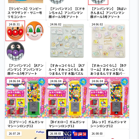
【ワンピース】ワンピー
【アンパンマン】【Cドキ
【アンパンマン】【Bばい
ス サウザンド・サニー号
ンちゃん】アンパンマン
きんまん】アンパンマン
リモコンカー
顔ボール5号アソート
顔ボール5号アソート
24.05.31
24.06.02
24.06.02
【アンパンマン】【Aアン
【すみっコぐらし】【Aブ
【すみっコぐらし】【Bク
パンマン】アンパンマン
ルー】すみっコぐらし あ
リーム】すみっコぐらし
顔ボール5号アソート
つまるんです 木製パズル
あつまるんです 木製パズ
ル
24.06.04
24.06.04
24.06.04
【Cグリーン】ガムガシャ
【Bイエロー】ガムガシャ
【Aレッド】ガムガシャマ
マシーンロング12
マシーンロング12
シーンロング12
26.07.29
26.08.03
26.08.03