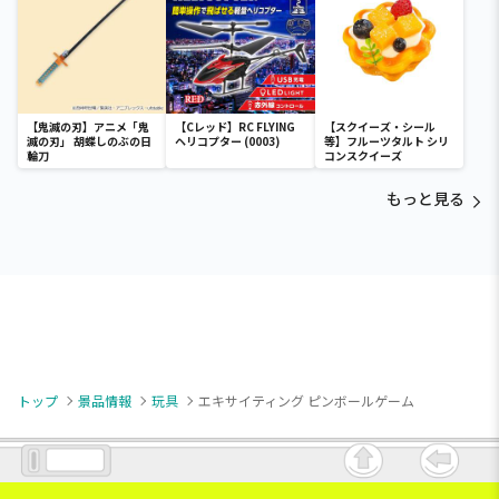
【鬼滅の刃】アニメ「鬼
【Cレッド】RC FLYING
【スクイーズ・シール
滅の刃」 胡蝶しのぶの日
ヘリコプター (0003)
等】フルーツタルト シリ
輪刀
コンスクイーズ
もっと見る
トップ
景品情報
玩具
エキサイティング ピンボールゲーム