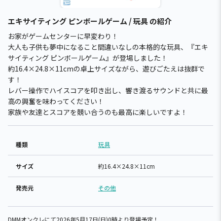
エキサイティング ピンボールゲーム / 玩具 の紹介
お家がゲームセンターに早変わり！
大人も子供も夢中になること間違いなしの本格的な玩具、『エキ
サイティング ピンボールゲーム』が登場しました！
約16.4×24.8×11cmの卓上サイズながら、遊びごたえは抜群で
す！
レバー操作でハイスコアを叩き出し、響き渡るサウンドと共に最
高の興奮を味わってください！
家族や友達とスコアを競い合うのも最高に楽しいですよ！
種類
玩具
サイズ
約16.4×24.8×11cm
発売元
その他
DMMオンクレにて2026年5月17日(日)0時より登場予定！