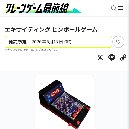
エキサイティング ピンボールゲーム
2026年5月17日 0時
発売予定：
い
※実際の発売日はサービスをご確認ください。
い
X
Li
ね