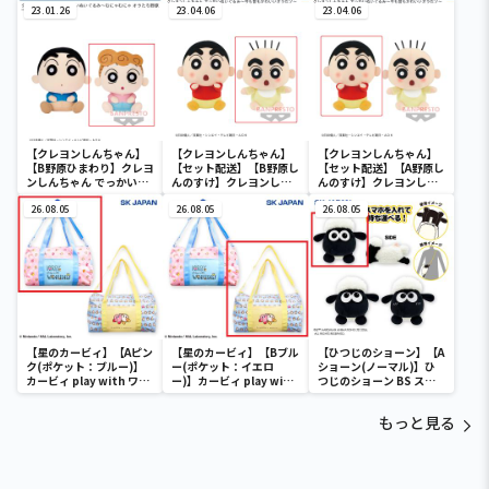
23.01.26
族写真～vol.2
23.04.06
家族写真～vol.1
23.04.06
【クレヨンしんちゃん】
【クレヨンしんちゃん】
【クレヨンしんちゃん】
【B野原ひまわり】クレヨ
【セット配送】【B野原し
【セット配送】【A野原し
ンしんちゃん でっかいぬ
んのすけ】クレヨンしん
んのすけ】クレヨンしん
いぐるみ～むにゃむにゃ
ちゃん でっかいぬいぐる
ちゃん でっかいぬいぐる
オラたち野原一家だゾ～
26.08.05
み～今も昔もかわいいオ
26.08.05
み～今も昔もかわいいオ
26.08.05
ラだゾ～
ラだゾ～
【星のカービィ】【Aピン
【星のカービィ】【Bブル
【ひつじのショーン】【A
ク(ポケット：ブルー)】
ー(ポケット：イエロ
ショーン(ノーマル)】ひ
カービィ play with ワド
ー)】カービィ play with
つじのショーン BS スマ
ルディ ボストンバッグ
ワドルディ ボストンバッ
ホショーンルダー
グ
もっと見る