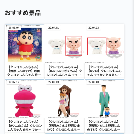
おすすめ景品
26.08.04
22.04.01
22.04.13
【クレヨンしんちゃん】
【クレヨンしんちゃん】
【クレヨンしんちゃん】
【野原しんのすけ】映画
【Bぶりぶりざえもん】ク
【Aシロ】クレヨンしんち
クレヨンしんちゃん 奇々
レヨンしんちゃん でっか
ゃん でっかいあまえんぼ
怪々！オラの妖怪バケ～
いあまえんぼぬいぐるみ
ぬいぐるみ
ション おおきな
22.07.12
22.08.03
22.08.03
SOFVIMATES～野原しん
のすけ～
【クレヨンしんちゃん】
【クレヨンしんちゃん】
【クレヨンしんちゃん】
【Aワニ山さん】クレヨン
【野原みさえ＆野原ひま
【野原ひろし＆野原しん
しんちゃん めちゃでかぬ
わり】クレヨンしんちゃ
のすけ】クレヨンしんち
いぐるみ～ワニ山さん～
ん 野原家フィギュア～家
ゃん 野原家フィギュア～