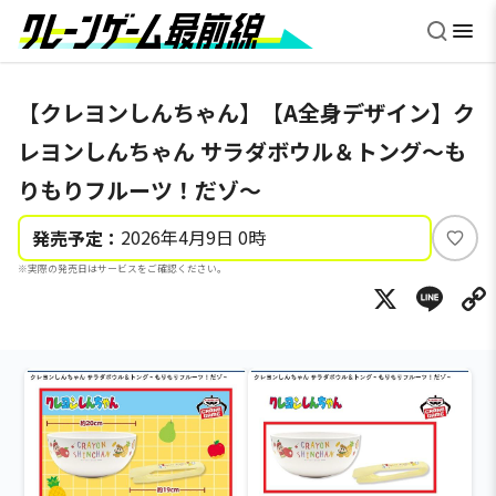
【クレヨンしんちゃん】【A全身デザイン】ク
レヨンしんちゃん サラダボウル＆トング～も
りもりフルーツ！だゾ～
2026年4月9日 0時
発売予定：
い
※実際の発売日はサービスをご確認ください。
い
X
Li
ね